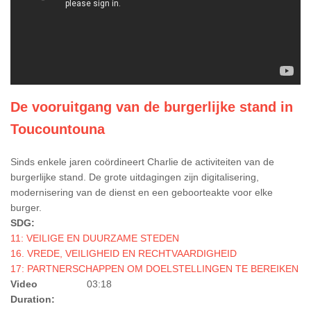
De vooruitgang van de burgerlijke stand in
Toucountouna
Sinds enkele jaren coördineert Charlie de activiteiten van de
burgerlijke stand. De grote uitdagingen zijn digitalisering,
modernisering van de dienst en een geboorteakte voor elke
burger.
SDG:
11: VEILIGE EN DUURZAME STEDEN
16. VREDE, VEILIGHEID EN RECHTVAARDIGHEID
17: PARTNERSCHAPPEN OM DOELSTELLINGEN TE BEREIKEN
Video
03:18
Duration: