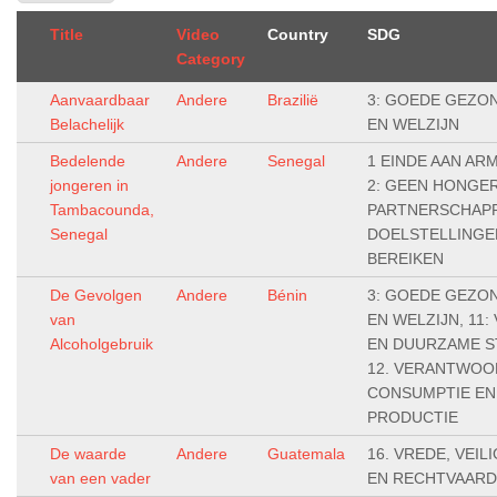
Title
Video
Country
SDG
Category
Aanvaardbaar
Andere
Brazilië
3: GOEDE GEZO
Belachelijk
EN WELZIJN
Bedelende
Andere
Senegal
1 EINDE AAN AR
jongeren in
2: GEEN HONGER,
Tambacounda,
PARTNERSCHAP
Senegal
DOELSTELLINGE
BEREIKEN
De Gevolgen
Andere
Bénin
3: GOEDE GEZO
van
EN WELZIJN, 11: 
Alcoholgebruik
EN DUURZAME S
12. VERANTWOO
CONSUMPTIE EN
PRODUCTIE
De waarde
Andere
Guatemala
16. VREDE, VEIL
van een vader
EN RECHTVAARD