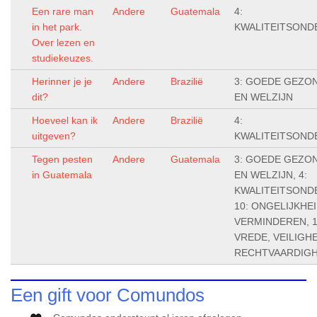
Een rare man
Andere
Guatemala
4:
in het park.
KWALITEITSOND
Over lezen en
studiekeuzes.
Herinner je je
Andere
Brazilië
3: GOEDE GEZO
dit?
EN WELZIJN
Hoeveel kan ik
Andere
Brazilië
4:
uitgeven?
KWALITEITSOND
Tegen pesten
Andere
Guatemala
3: GOEDE GEZO
in Guatemala
EN WELZIJN, 4:
KWALITEITSOND
10: ONGELIJKHE
VERMINDEREN, 1
VREDE, VEILIGHE
RECHTVAARDIGH
Een gift voor Comundos