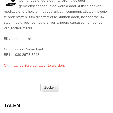
Comundos ondersteunt al jaren afgelegen
gemeenschappen in de wereld door kritisch denken,
mediageletterdheid en het gebruik van communicatietechnologie
te onderwijzen. Om dit effectief te kunnen doen, hebben we uw
steun nodig voor computers, vertalingen, cursussen en beheer
van sociale media.
Bij voorbaat dank!
Comundos - Crelan bank
BE11 1030 2973 8248
Om maandelijkse donateur te worden.
Zoeken
Zoekveld
TALEN