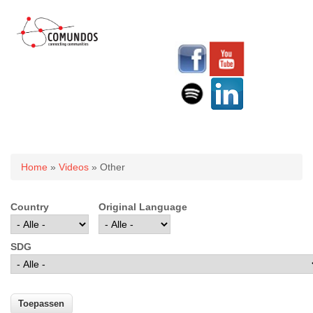
U bent hier
Home
»
Videos
» Other
Country
Original Language
SDG