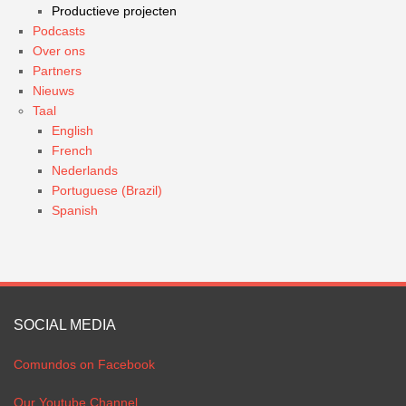
Productieve projecten
Podcasts
Over ons
Partners
Nieuws
Taal
English
French
Nederlands
Portuguese (Brazil)
Spanish
SOCIAL MEDIA
Comundos on Facebook
Our Youtube Channel