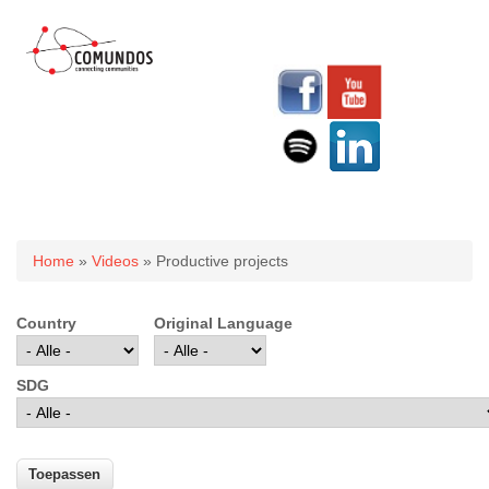
U bent hier
Home
»
Videos
» Productive projects
Country
Original Language
SDG