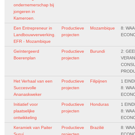
ondernemerschap bij
jongeren in
Kameroen.
Een Entrepreneur in
Productieve
Mozambique
8: WA
Landbouwverwerking.
projecten
ECONO
EFR - Mozambique
Geïntergeerd
Productieve
Burundi
2: GEE
Boerenplan
projecten
VERA
CONSU
PRODU
Het Verhaal van een
Productieve
Filipijnen
1 EIN
Succesvolle
projecten
8: WA
Ananaskweker
ECONO
Initiatief voor
Productieve
Honduras
1 EIN
plaatselijke
projecten
8: WA
ontwikkeling
ECONO
Keramiek van Paiter
Productieve
Brazilië
8: WA
Suruí
projecten
ECONO