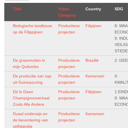
Title
Video
Country
SDG
Category
Biologische landbouw
Productieve
Filipijnen
8: WA
op de Filippijnen
projecten
ECONO
9: IND
VEILI
STEDE
De graanmolen in
Productieve
Brazilië
2: GE
mijn Quilombo
projecten
De productie van sap
Productieve
Kameroen
4:
uit Guineazuring
projecten
KWALI
Dit Is Geen
Productieve
Filipijnen
1 EIN
Champignonverhaal
projecten
8: WA
Zoals Alle Andere
ECONO
Duaal onderwijs en
Productieve
Kameroen
de bevordering van
projecten
zelfstandig