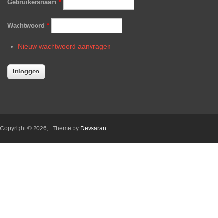
Gebruikersnaam
*
Wachtwoord
*
Nieuw wachtwoord aanvragen
Copyright © 2026,
. Theme by
Devsaran
.