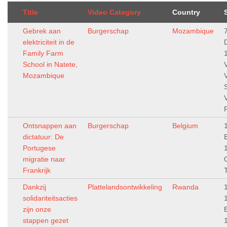
Title
Video Category
Country
Gebrek aan
Burgerschap
Mozambique
elektriciteit in de
Family Farm
School in Natete,
Mozambique
Ontsnappen aan
Burgerschap
Belgium
dictatuur: De
Portugese
migratie naar
Frankrijk
Dankzij
Plattelandsontwikkeling
Rwanda
solidariteitsacties
zijn onze
stappen gezet