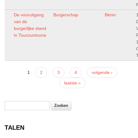
De vooruitgang
Burgerschap
Bénin
van de
burgerlijke stand
in Toucountouna
Pagina's
1
2
3
4
volgende ›
laatste »
Zoeken
Zoekveld
TALEN