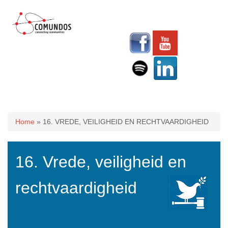
U bent hier
Home
» 16. VREDE, VEILIGHEID EN RECHTVAARDIGHEID
16. Vrede, veiligheid en
rechtvaardigheid