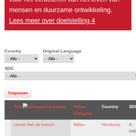
mensen en duurzame ontwikkeling.
Lees meer over doelstelling 4
Country
Original Language
SDG
Title
Video
Country
SD
Category
Leven met de bomen
Milieu
Honduras
4:
KW