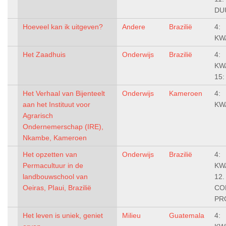
DU
Hoeveel kan ik uitgeven?
Andere
Brazilië
4:
KW
Het Zaadhuis
Onderwijs
Brazilië
4:
KW
15
Het Verhaal van Bijenteelt
Onderwijs
Kameroen
4:
aan het Instituut voor
KW
Agrarisch
Ondernemerschap (IRE),
Nkambe, Kameroen
Het opzetten van
Onderwijs
Brazilië
4:
Permacultuur in de
KW
landbouwschool van
12
Oeiras, PIaui, Brazilië
CO
PR
Het leven is uniek, geniet
Milieu
Guatemala
4: