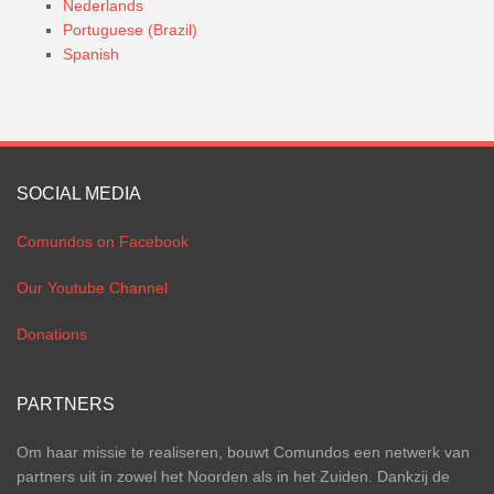
Nederlands
Portuguese (Brazil)
Spanish
SOCIAL MEDIA
Comundos on Facebook
Our Youtube Channel
Donations
PARTNERS
Om haar missie te realiseren, bouwt Comundos een netwerk van
partners uit in zowel het Noorden als in het Zuiden. Dankzij de