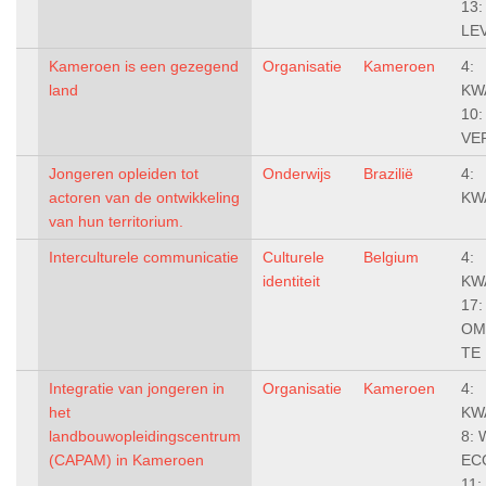
13:
LE
Kameroen is een gezegend
Organisatie
Kameroen
4:
land
KW
10
VE
Jongeren opleiden tot
Onderwijs
Brazilië
4:
actoren van de ontwikkeling
KW
van hun territorium.
Interculturele communicatie
Culturele
Belgium
4:
identiteit
KW
17
OM
TE
Integratie van jongeren in
Organisatie
Kameroen
4:
het
KW
landbouwopleidingscentrum
8:
(CAPAM) in Kameroen
EC
11: