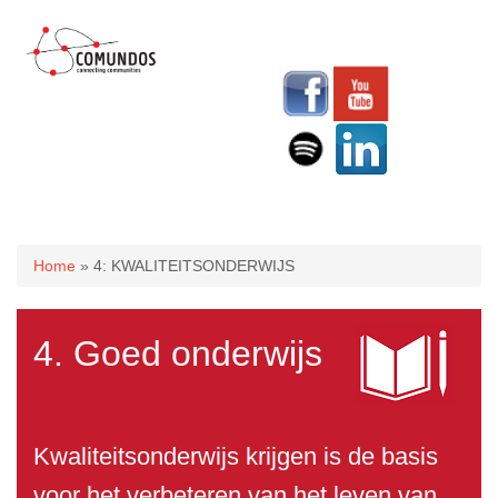
U bent hier
Home
» 4: KWALITEITSONDERWIJS
4. Goed onderwijs
Kwaliteitsonderwijs krijgen is de basis
voor het verbeteren van het leven van