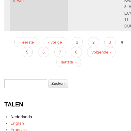
ervan
KW
8:
EC
11:
DU
Pagina's
« eerste
‹ vorige
1
2
3
4
5
6
7
8
volgende ›
laatste »
Zoeken
Zoekveld
TALEN
Nederlands
English
Français