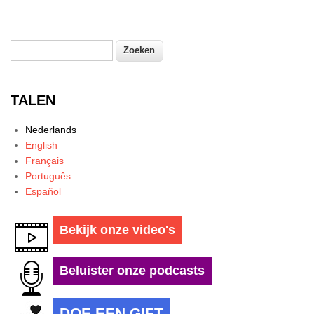
Zoeken
Zoekveld
TALEN
Nederlands
English
Français
Português
Español
Bekijk onze video's
Beluister onze podcasts
DOE EEN GIFT