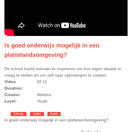
Is goed onderwijs mogelijk in een
plattelandsomgeving?
De school tracht mensen te inspireren om hun eigen situatie in
vraag te stellen en om zelf naar oplossingen te zoeken.
Video
02:11
Duration:
Creator:
Aldelice
Level:
Youth
Onderwijs
Student
Brazilië
Is goed onderwijs mogelijk in een plattelandsomgeving?