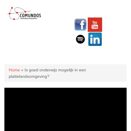
U bent hier
Home
» Is goed onderwijs mogelijk in een
plattelandsomgeving?