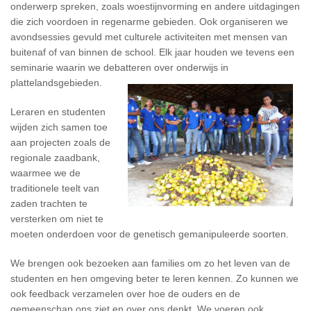
onderwerp spreken, zoals woestijnvorming en andere uitdagingen
die zich voordoen in regenarme gebieden. Ook organiseren we
avondsessies gevuld met culturele activiteiten met mensen van
buitenaf of van binnen de school. Elk jaar houden we tevens een
seminarie waarin we debatteren over onderwijs in
plattelandsgebieden.
Leraren en studenten
wijden zich samen toe
aan projecten zoals de
regionale zaadbank,
waarmee we de
traditionele teelt van
zaden trachten te
versterken om niet te
moeten onderdoen voor de genetisch gemanipuleerde soorten.
We brengen ook bezoeken aan families om zo het leven van de
studenten en hen omgeving beter te leren kennen. Zo kunnen we
ook feedback verzamelen over hoe de ouders en de
gemeenschap ons ziet en over ons denkt. We voeren ook