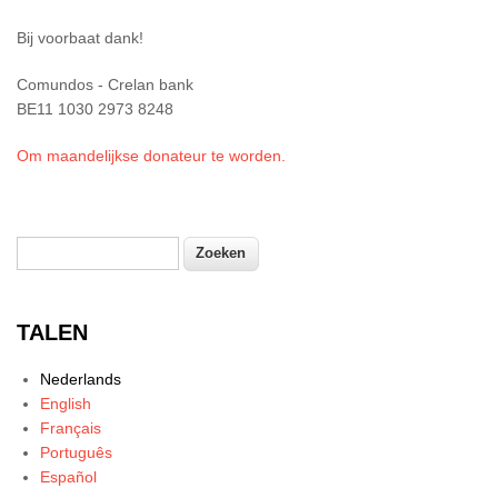
Bij voorbaat dank!
Comundos - Crelan bank
BE11 1030 2973 8248
Om maandelijkse donateur te worden.
Zoeken
Zoekveld
TALEN
Nederlands
English
Français
Português
Español