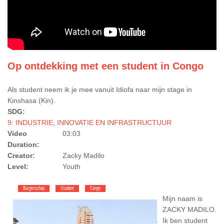
Op ontdekking met een student in Congo
Als student neem ik je mee vanuit Idiofa naar mijn stage in
Kinshasa (Kin).
SDG:
9: INDUSTRIE, INNOVATIE EN INFRASTRUCTUUR
Video
03:03
Duration:
Creator:
Zacky Madilo
Level:
Youth
Burgerschap
Student
Congo
Mijn naam is
ZACKY MADILO.
Ik ben student