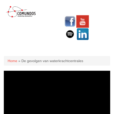
U bent hier
Home
» De gevolgen van waterkrachtcentrales