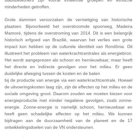
stadsbewoners zijn vooral inheemse groepen en etnische
minderheden getroffen.
Grote dammen veroorzaken de vernietiging van historische
plaatsen. Bijvoorbeeld het overstroomde spoorweg, Madeira
Mamoré, tijdens de overstroming van 2014. Dit is een belangrijk
historisch erfgoed van Brazilië, waarvan het verlies een grote
impact kon hebben op de culturele identiteit van Rondônia. Dit
illustreert het probleem van waterkrachtcentrales als energiebron.
Het wordt aangeprezen als schoon en hernieuwbaar, maar heeft
het directe en indirecte gevolgen voor het milieu. Er geen
duidelijke afweging tussen de kosten en de baten
bij de productie van energie via een waterkrachtcentrale. Hoewel
de uitvoeringskosten laag zijn, zijn de effecten op het milieu en de
sociale omgeving groot. Daarom zouden we moeten kiezen voor
energieproductie met minder negatieve gevolgen, zoals zonne-
energie. Zonne-energie is namelijk schoon, hernieuwbaar en
heeft geen schadelijke effecten op het milieu. We kunnen
bijdragen aan de duurzaamheid van de planeet en de 17
ontwikkelingsdoelen van de VN ondersteunen.