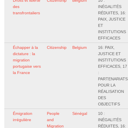
Droits et liberté
Citizenship
Belgium
10 :
des
INÉGALITÉS
transfrontaliers
RÉDUITES, 16:
PAIX, JUSTICE
ET
INSTITUTIONS
EFFICACES
Échapper à la
Citizenship
Belgium
16: PAIX,
dictature : la
JUSTICE ET
migration
INSTITUTIONS
portugaise vers
EFFICACES, 17
la France
:
PARTENARIATS
POUR LA
RÉALISATION
DES
OBJECTIFS
Émigration
People
Sénégal
10 :
irrégulière
and
INÉGALITÉS
Migration
RÉDUITES, 16: