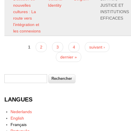
nouvelles
Identity
JUSTICE ET
cultures : La
INSTITUTIONS
route vers
EFFICACES
l'intégration et
les connexions
Pages
1
2
3
4
suivant ›
dernier »
Rechercher
Formulaire de recherche
LANGUES
Nederlands
English
Français
Português