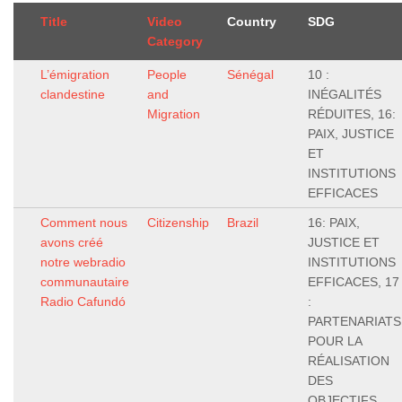
Title
Video
Country
SDG
Category
L’émigration
People
Sénégal
10 :
clandestine
and
INÉGALITÉS
Migration
RÉDUITES, 16:
PAIX, JUSTICE
ET
INSTITUTIONS
EFFICACES
Comment nous
Citizenship
Brazil
16: PAIX,
avons créé
JUSTICE ET
notre webradio
INSTITUTIONS
communautaire
EFFICACES, 17
Radio Cafundó
:
PARTENARIATS
POUR LA
RÉALISATION
DES
OBJECTIFS