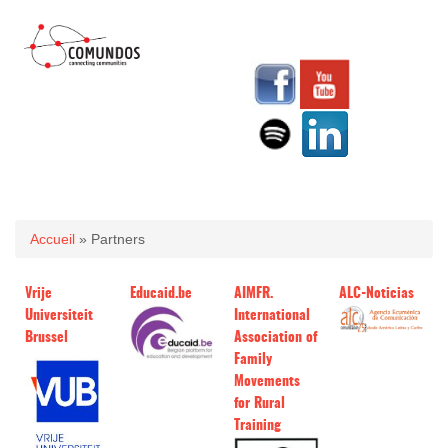
Vous êtes ici
Accueil
» Partners
Vrije
Educaid.be
AIMFR.
ALC-Noticias
Universiteit
International
Brussel
Association of
Family
Movements
for Rural
Training