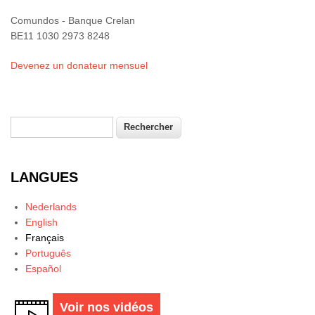
Comundos - Banque Crelan
BE11 1030 2973 8248
Devenez un donateur mensuel
Rechercher
Formulaire de recherche
LANGUES
Nederlands
English
Français
Português
Español
Voir nos vidéos