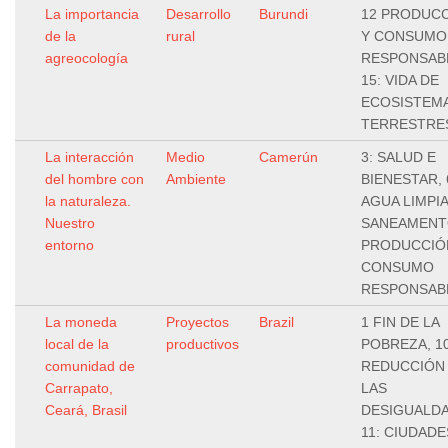
La importancia
Desarrollo
Burundi
12 PRODUC
de la
rural
Y CONSUMO
agreocología
RESPONSAB
15: VIDA DE
ECOSISTEM
TERRESTRE
La interacción
Medio
Camerún
3: SALUD E
del hombre con
Ambiente
BIENESTAR, 
la naturaleza.
AGUA LIMPIA
Nuestro
SANEAMENTO
entorno
PRODUCCIÓ
CONSUMO
RESPONSAB
La moneda
Proyectos
Brazil
1 FIN DE LA
local de la
productivos
POBREZA, 10
comunidad de
REDUCCIÓN
Carrapato,
LAS
Ceará, Brasil
DESIGUALDA
11: CIUDADE