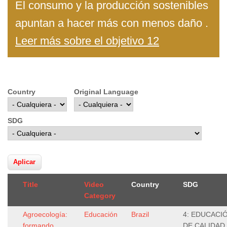
El consumo y la producción sostenibles
apuntan a hacer más con menos daño .
Leer más sobre el objetivo 12
Country
Original Language
SDG
Title
Video
Country
SDG
Category
Agroecología:
Educación
Brazil
4: EDUCACI
formando
DE CALIDAD,