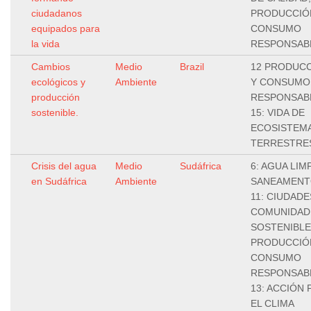
ciudadanos
PRODUCCIÓ
equipados para
CONSUMO
la vida
RESPONSAB
Cambios
Medio
Brazil
12 PRODUC
ecológicos y
Ambiente
Y CONSUMO
producción
RESPONSAB
sostenible.
15: VIDA DE
ECOSISTEM
TERRESTRE
Crisis del agua
Medio
Sudáfrica
6: AGUA LIMP
en Sudáfrica
Ambiente
SANEAMENT
11: CIUDADE
COMUNIDAD
SOSTENIBLE
PRODUCCIÓ
CONSUMO
RESPONSAB
13: ACCIÓN
EL CLIMA