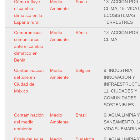
Cómo influye
Medio
Spain
13: ACCIÓN POR 
el cambio
Ambiente
CLIMA, 15: VIDA 
climático en la
ECOSISTEMAS
España rural.
TERRESTRES
Compromisos
Medio
Bénin
13: ACCIÓN POR 
comunitarios
Ambiente
CLIMA
ante el cambio
climático en
Benin
Contaminación
Medio
Belgium
9: INDUSTRIA,
del aire en
Ambiente
INNOVACIÓN Y
Ciudad de
INFRAESTRUCTU
México
11: CIUDADES Y
COMUNIDADES
SOSTENIBLES
Contaminación
Medio
Brazil
6: AGUA LIMPIA Y
del medio
Ambiente
SANEAMENTO, 1
ambiente
VIDA SUBMARIN
Crisis del agua
Medio
Sudáfrica
6: AGUA LIMPIA Y