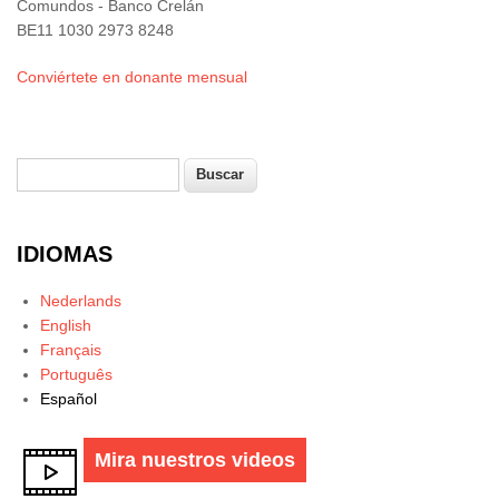
Comundos - Banco Crelán
BE11 1030 2973 8248
Conviértete en donante mensual
Buscar
Formulario de búsqueda
IDIOMAS
Nederlands
English
Français
Português
Español
Mira nuestros videos