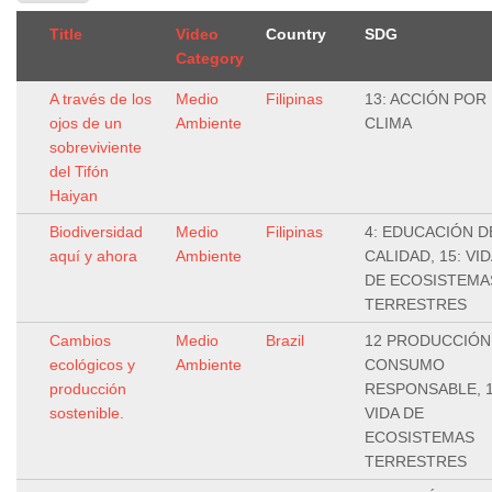
Title
Video
Country
SDG
Category
A través de los
Medio
Filipinas
13: ACCIÓN POR 
ojos de un
Ambiente
CLIMA
sobreviviente
del Tifón
Haiyan
Biodiversidad
Medio
Filipinas
4: EDUCACIÓN D
aquí y ahora
Ambiente
CALIDAD, 15: VID
DE ECOSISTEMA
TERRESTRES
Cambios
Medio
Brazil
12 PRODUCCIÓN
ecológicos y
Ambiente
CONSUMO
producción
RESPONSABLE, 1
sostenible.
VIDA DE
ECOSISTEMAS
TERRESTRES