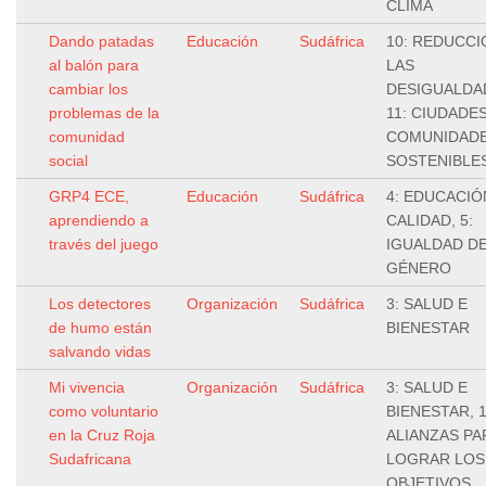
CLIMA
Dando patadas
Educación
Sudáfrica
10: REDUCCI
al balón para
LAS
cambiar los
DESIGUALDA
problemas de la
11: CIUDADES
comunidad
COMUNIDAD
social
SOSTENIBLE
GRP4 ECE,
Educación
Sudáfrica
4: EDUCACIÓ
aprendiendo a
CALIDAD, 5:
través del juego
IGUALDAD D
GÉNERO
Los detectores
Organización
Sudáfrica
3: SALUD E
de humo están
BIENESTAR
salvando vidas
Mi vivencia
Organización
Sudáfrica
3: SALUD E
como voluntario
BIENESTAR, 1
en la Cruz Roja
ALIANZAS PA
Sudafricana
LOGRAR LOS
OBJETIVOS