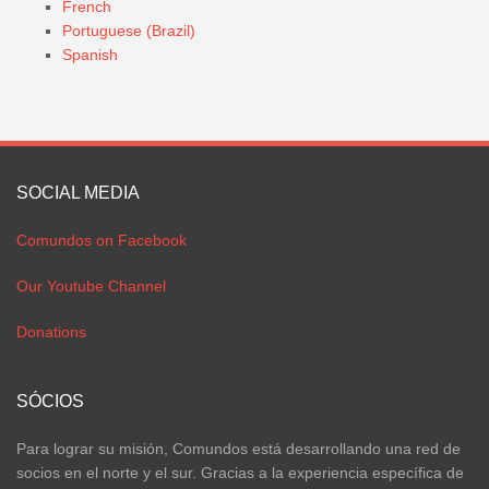
French
Portuguese (Brazil)
Spanish
SOCIAL MEDIA
Comundos on Facebook
Our Youtube Channel
Donations
SÓCIOS
Para lograr su misión, Comundos está desarrollando una red de
socios en el norte y el sur. Gracias a la experiencia específica de