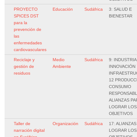
PROYECTO
Educación
Sudáfrica
3: SALUD E
SPICES DST
BIENESTAR
para la
prevención de
las
enfermedades
cardiovasculares
Reciclaje y
Medio
Sudáfrica
9: INDUSTRIA
gestión de
Ambiente
INNOVACIÓN 
residuos
INFRAESTRU
12 PRODUCC
CONSUMO
RESPONSABLE
ALIANZAS PA
LOGRAR LOS
OBJETIVOS
Taller de
Organización
Sudáfrica
17: ALIANZAS
narración digital
LOGRAR LOS
en Suráfrica
OBJETIVOS