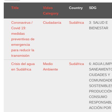
Title
Video
Country
SDG
Category
Coronavirus /
Ciudadanía
Sudáfrica
3: SALUD E
Covid 19:
BIENESTAR
medidas
preventivas de
emergencia
para reducir la
transmisión
Crisis del agua
Medio
Sudáfrica
6: AGUA LIMP
en Sudáfrica
Ambiente
SANEAMENTO,
CIUDADES Y
COMUNIDAD
SOSTENIBLES
PRODUCCIÓN
CONSUMO
RESPONSABLE
ACCIÓN POR 