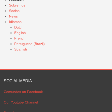
Sobre nos
Socios
News
Idiomas
Dutch
English
French
Portuguese (Brazil)
Spanish
SOCIAL MEDIA
Comundos on Facebook
Our Youtube Channel