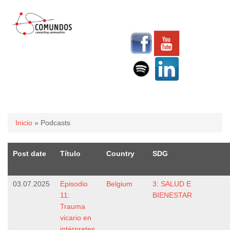
Usted está aquí
Inicio
» Podcasts
Post date
Título
Country
SDG
03.07.2025
Episodio
Belgium
3: SALUD E
11:
BIENESTAR
Trauma
vicario en
intérpretes