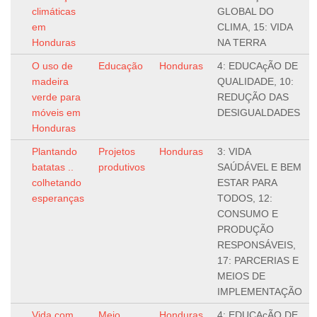
climáticas
GLOBAL DO
em
CLIMA, 15: VIDA
Honduras
NA TERRA
O uso de
Educação
Honduras
4: EDUCAçÃO DE
madeira
QUALIDADE, 10:
verde para
REDUÇÃO DAS
móveis em
DESIGUALDADES
Honduras
Plantando
Projetos
Honduras
3: VIDA
batatas ..
produtivos
SAÚDÁVEL E BEM
colhetando
ESTAR PARA
esperanças
TODOS, 12:
CONSUMO E
PRODUÇÃO
RESPONSÁVEIS,
17: PARCERIAS E
MEIOS DE
IMPLEMENTAÇÃO
Vida com
Meio
Honduras
4: EDUCAçÃO DE