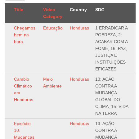
Title
Video
Country
SDG
Category
Chegamos
Educação
Honduras
1 ERRADICAR A
bem na
POBREZA, 2:
hora
ACABAR COM A
FOME, 16: PAZ,
JUSTIÇA E
INSTITUIÇÕES
EFICAZES
Cambio
Meio
Honduras
13: AÇÃO
Climático
Ambiente
CONTRA A
em
MUDANÇA
Honduras
GLOBAL DO
CLIMA, 15: VIDA
NA TERRA
Episódio
Honduras
13: AÇÃO
10:
CONTRA A
Mudanças
MUDANÇA