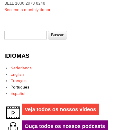
BE11 1030 2973 8248
Become a monthly donor
Buscar
Formulário de busca
IDIOMAS
Nederlands
English
Français
Português
Español
Veja todos os nossos vídeos
Ouça todos os nossos podcasts