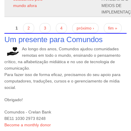
mundo afora
MEIOS DE
IMPLEMENTA
Páginas
1
2
3
4
próximo ›
fim »
Um presente para Comundos
Ao longo dos anos, Comundos ajudou comunidades
remotas em todo o mundo, ensinando o pensamento
crítico, na alfabetização midiática e no uso de tecnologia de
comunicação.
Para fazer isso de forma eficaz, precisamos do seu apoio para
computadores, traduções, cursos e o gerenciamento de mídia
social.
Obrigado!
Comundos - Crelan Bank
BE11 1030 2973 8248
Become a monthly donor