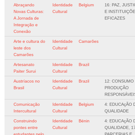
Abraçando
Identidade
Belgium
16: PAZ, JUSTI
Novas Culturas:
Cultural
E INSTITUIÇÕ
A Jornada de
EFICAZES
Integração e
Conexão
Arte e cultura do
Identidade
Camarões
leste dos
Cultural
Camarões
Artesanato
Identidade
Brazil
Paiter Surui
Cultural
Austríacos no
Identidade
Brazil
12: CONSUMO
Brasil
Cultural
PRODUÇÃO
RESPONSÁVEI
Comunicação
Identidade
Belgium
4: EDUCAçÃO 
Intercultural
Cultural
QUALIDADE
Construindo
Identidade
Bénin
4: EDUCAçÃO 
pontes entre
Cultural
QUALIDADE, 17
estudantes pelo
PARCERIAS E