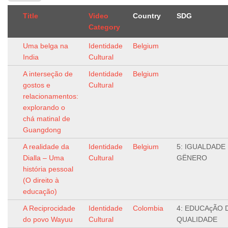
Title
Video
Country
SDG
Category
Uma belga na
Identidade
Belgium
India
Cultural
A interseção de
Identidade
Belgium
gostos e
Cultural
relacionamentos:
explorando o
chá matinal de
Guangdong
A realidade da
Identidade
Belgium
5: IGUALDADE
Dialla – Uma
Cultural
GËNERO
história pessoal
(O direito à
educação)
A Reciprocidade
Identidade
Colombia
4: EDUCAçÃO 
do povo Wayuu
Cultural
QUALIDADE