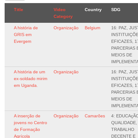
Title
Video
Country
SDG
Category
A história de
Organização
Belgium
16: PAZ, JUS
GRIS em
INSTITUIÇÕ
Evergem
EFICAZES, 1
PARCERIAS 
MEIOS DE
IMPLEMENT
A história de um
Organização
16: PAZ, JUS
ex-soldado mirim
INSTITUIÇÕ
em Uganda.
EFICAZES, 1
PARCERIAS 
MEIOS DE
IMPLEMENT
A inserção de
Organização
Camarões
4: EDUCAçÃ
jovens no Centro
QUALIDADE, 
de Formação
TRABALHO
Agrícola
DECENTE E