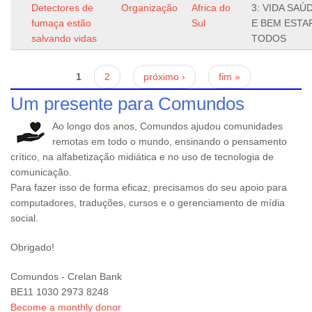
Detectores de
Organização
Africa do
3: VIDA SAÚ
fumaça estão
Sul
E BEM ESTA
salvando vidas
TODOS
Páginas
1
2
próximo ›
fim »
Um presente para Comundos
Ao longo dos anos, Comundos ajudou comunidades
remotas em todo o mundo, ensinando o pensamento
crítico, na alfabetização midiática e no uso de tecnologia de
comunicação.
Para fazer isso de forma eficaz, precisamos do seu apoio para
computadores, traduções, cursos e o gerenciamento de mídia
social.
Obrigado!
Comundos - Crelan Bank
BE11 1030 2973 8248
Become a monthly donor