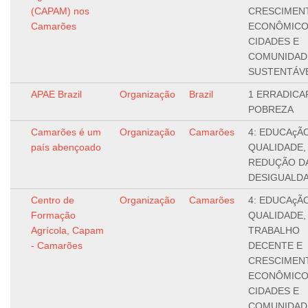
(CAPAM) nos
CRESCIMEN
Camarões
ECONÔMICO,
CIDADES E
COMUNIDAD
SUSTENTÁV
APAE Brazil
Organização
Brazil
1 ERRADICA
POBREZA
Camarões é um
Organização
Camarões
4: EDUCAçÃ
país abençoado
QUALIDADE, 
REDUÇÃO D
DESIGUALD
Centro de
Organização
Camarões
4: EDUCAçÃ
Formação
QUALIDADE, 
Agrícola, Capam
TRABALHO
- Camarões
DECENTE E
CRESCIMEN
ECONÔMICO,
CIDADES E
COMUNIDAD