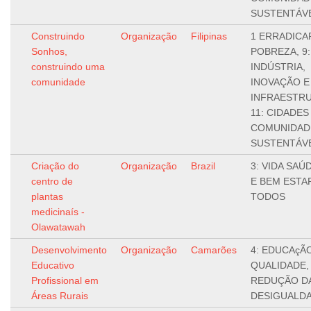
SUSTENTÁV
Construindo
Organização
Filipinas
1 ERRADICA
Sonhos,
POBREZA, 9:
construindo uma
INDÚSTRIA,
comunidade
INOVAÇÃO E
INFRAESTR
11: CIDADES
COMUNIDAD
SUSTENTÁV
Criação do
Organização
Brazil
3: VIDA SAÚ
centro de
E BEM ESTA
plantas
TODOS
medicinaís -
Olawatawah
Desenvolvimento
Organização
Camarões
4: EDUCAçÃ
Educativo
QUALIDADE, 
Profissional em
REDUÇÃO D
Áreas Rurais
DESIGUALD