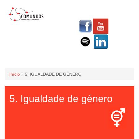
Você está aqui
Início
» 5: IGUALDADE DE GËNERO
5. Igualdade de género