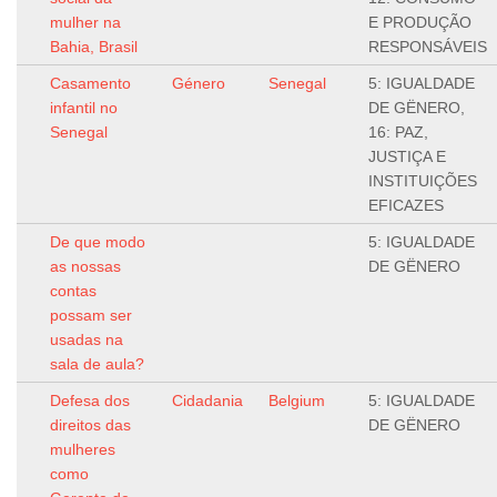
mulher na
E PRODUÇÃO
Bahia, Brasil
RESPONSÁVEIS
Casamento
Género
Senegal
5: IGUALDADE
infantil no
DE GËNERO,
Senegal
16: PAZ,
JUSTIÇA E
INSTITUIÇÕES
EFICAZES
De que modo
5: IGUALDADE
as nossas
DE GËNERO
contas
possam ser
usadas na
sala de aula?
Defesa dos
Cidadania
Belgium
5: IGUALDADE
direitos das
DE GËNERO
mulheres
como