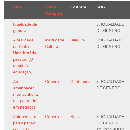
Title
Video
Country
SDG
Category
Igualdade de
5: IGUALDADE
gênero
DE GËNERO
A realidade
Identidade
Belgium
5: IGUALDADE
da Dialla –
Cultural
DE GËNERO
Uma história
pessoal (O
direito à
educação)
Ao
Género
Guatemala
5: IGUALDADE
amanhecer
DE GËNERO
meu sonho já
foi quebrado
em pedaços
Autonomia e
Género
Brazil
5: IGUALDADE
participação
DE GËNERO,
social da
12: CONSUMO