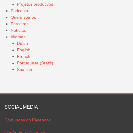
Projetos produtivos
Podcasts
Quem somos
Parceiros
Notícias
Idiomas
Dutch
English
French
Portuguese (Brazil)
Spanish
SOCIAL MEDIA
Comundos on Facebook
Our Youtube Channel