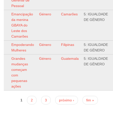
Gerente de
Pessoal
Emancipação
Género
Camarões
5: IGUALDADE
da menina
DE GËNERO
GBAYA do
Leste dos
Camarões
Empoderando
Género
Filipinas
5: IGUALDADE
Mulheres
DE GËNERO
Grandes
Género
Guatemala
5: IGUALDADE
mudanças
DE GËNERO
começam
com
pequenas
ações
Páginas
1
2
3
próximo ›
fim »