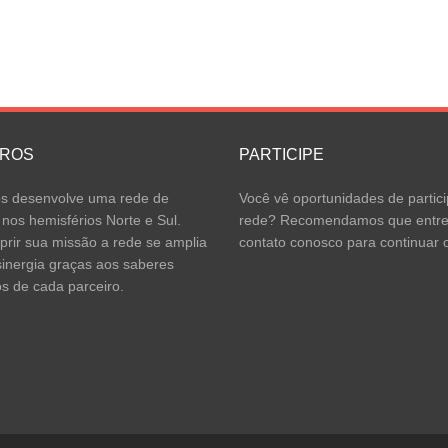
IROS
PARTICIPE
 desenvolve uma rede de
Você vê oportunidades de partici
 nos hemisférios Norte e Sul.
rede? Recomendamos que entr
rir sua missão a rede se amplia
contato conosco para continuar o
inergia graças aos saberes
os de cada parceiro.