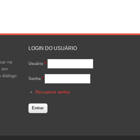
LOGIN DO USUÁRIO
par na
Usuário
*
e em
 diálogo.
Senha
*
Recuperar senha