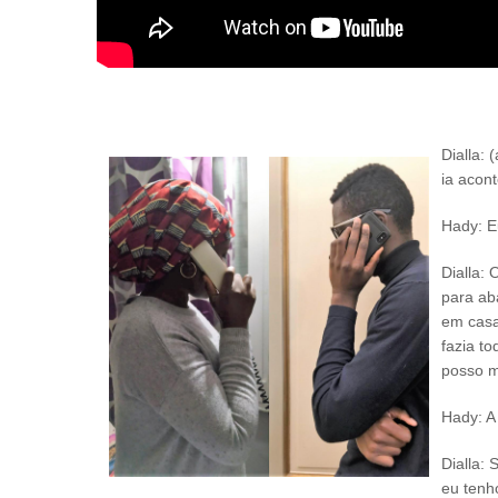
Dialla: 
ia acon
Hady: E
Dialla:
para ab
em casa
fazia t
posso ma
Hady: A
Dialla:
eu tenh