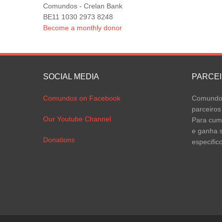
Comundos - Crelan Bank
BE11 1030 2973 8248
Become a monthly donor
SOCIAL MEDIA
PARCE
Comundos on Facebook
Comundos
parceiros
Our Youtube Channel
Para cump
e ganha s
Donations
especific