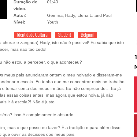
Duração do
01:40
vídeo:
Autor:
Gemma, Hady, Elena L. and Paul
Nível:
Youth
Identidade Cultural
Student
Belgium
(a chorar e zangada) Hady, isto não é possível! Eu sabia que isto
tecer, mas não tão cedo!
u não estou a perceber, o que aconteceu?
 Os meus pais anunciaram ontem o meu noivado e disseram-me
andonar a escola. Eu tenho que me concentrar mais no trabalho
 e tomar conta dos meus irmãos. Eu não compreendo… Eu já
odas essas coisas antes, mas agora que estou noiva, já não
is ir à escola?! Não é justo.
 sério? Isso é completamente absurdo.
 Sim, mas o que posso eu fazer? É a tradição e para além disso
o que ouvir as decisões dos meus pais.