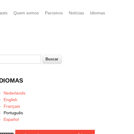
asts
Quem somos
Parceiros
Notícias
Idiomas
uscar
Formulário de busca
IDIOMAS
Nederlands
English
Français
Português
Español