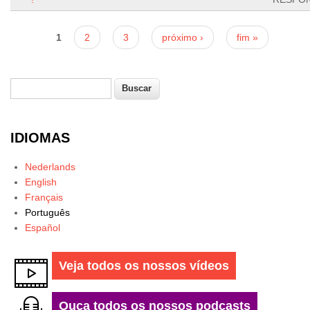
Páginas
1
2
3
próximo ›
fim »
Buscar
Formulário de busca
IDIOMAS
Nederlands
English
Français
Português
Español
Veja todos os nossos vídeos
Ouça todos os nossos podcasts