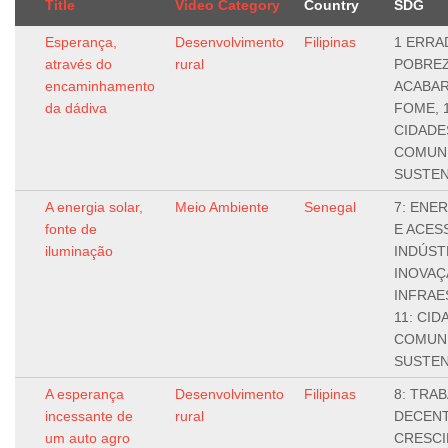
Title
Video Category
Country
SDG
Esperança,
Desenvolvimento
Filipinas
1 ERRA
através do
rural
POBREZ
encaminhamento
ACABAR
da dádiva
FOME, 1
CIDADE
COMUN
SUSTEN
A energia solar,
Meio Ambiente
Senegal
7: ENER
fonte de
E ACESS
iluminação
INDÚST
INOVAÇ
INFRAE
11: CID
COMUN
SUSTEN
A esperança
Desenvolvimento
Filipinas
8: TRA
incessante de
rural
DECENT
um auto agro
CRESC