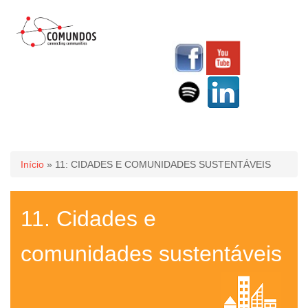
Você está aqui
Início
» 11: CIDADES E COMUNIDADES SUSTENTÁVEIS
11. Cidades e
comunidades sustentáveis