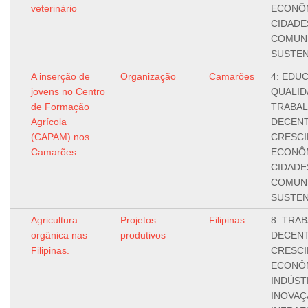
veterinário
ECONÔM
CIDADE
COMUN
SUSTEN
A inserção de
Organização
Camarões
4: EDU
jovens no Centro
QUALIDA
de Formação
TRABA
Agrícola
DECENT
(CAPAM) nos
CRESC
Camarões
ECONÔM
CIDADE
COMUN
SUSTEN
Agricultura
Projetos
Filipinas
8: TRA
orgânica nas
produtivos
DECENT
Filipinas.
CRESC
ECONÔM
INDÚST
INOVAÇ