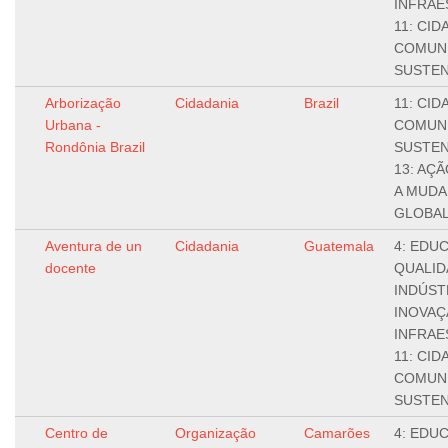
INFRAE
11: CID
COMUN
SUSTEN
Arborização
Cidadania
Brazil
11: CID
Urbana -
COMUN
Rondônia Brazil
SUSTEN
13: AÇ
A MUDA
GLOBAL
Aventura de un
Cidadania
Guatemala
4: EDU
docente
QUALIDA
INDÚST
INOVAÇ
INFRAE
11: CID
COMUN
SUSTEN
Centro de
Organização
Camarões
4: EDU