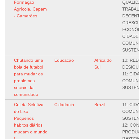
Formação
QUALIDA
Agrícola, Capam
TRABA
- Camarões
DECENT
CRESC
ECONÔM
CIDADE
COMUN
SUSTEN
Chutando uma
Educação
Africa do
10: RE
bola de futebol
Sul
DESIGU
para mudar os
11: CID
problemas
COMUN
sociais da
SUSTEN
comunidade
Coleta Seletiva
Cidadania
Brazil
11: CID
de Lixo.
COMUN
Pequenos
SUSTEN
hábitos diários
12: CO
mudam o mundo
PRODU
!
RESPON