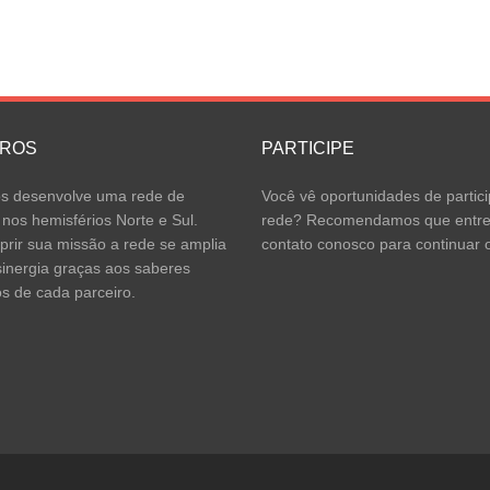
IROS
PARTICIPE
 desenvolve uma rede de
Você vê oportunidades de partici
 nos hemisférios Norte e Sul.
rede? Recomendamos que entr
rir sua missão a rede se amplia
contato conosco para continuar o
inergia graças aos saberes
os de cada parceiro.