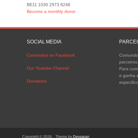
BE11 1030 2973 8248
Become a monthly donor
SOCIAL MEDIA
PARCE
Comundos on Facebook
Comundos
parceiros
Our Youtube Channel
Para cump
e ganha s
Donations
especific
Copyright © 2026,
. Theme by
Devsaran
.