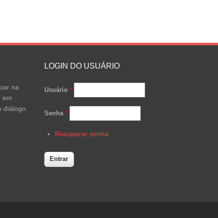
LOGIN DO USUÁRIO
par na
Usuário
*
e em
 diálogo.
Senha
*
Recuperar senha