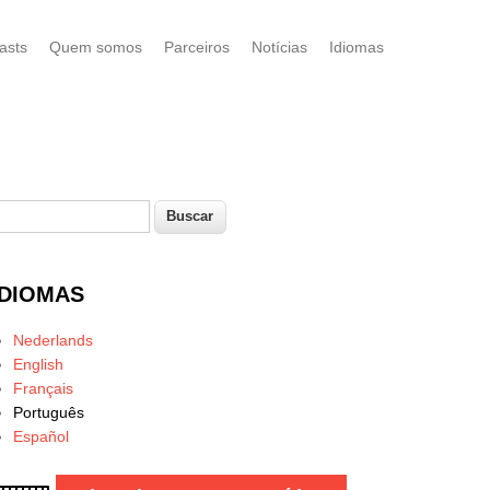
asts
Quem somos
Parceiros
Notícias
Idiomas
uscar
Formulário de busca
IDIOMAS
Nederlands
English
Français
Português
Español