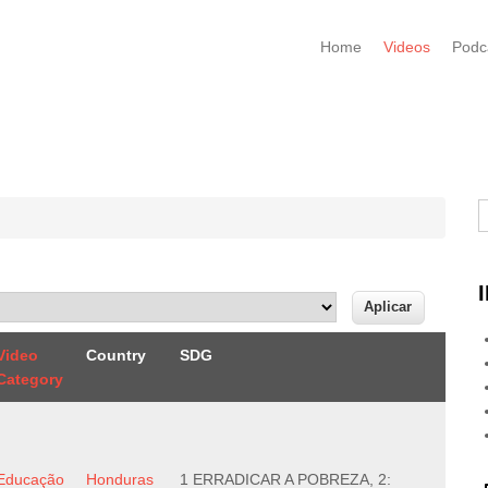
Home
Videos
Podc
B
Video
Country
SDG
Category
Educação
Honduras
1 ERRADICAR A POBREZA, 2: