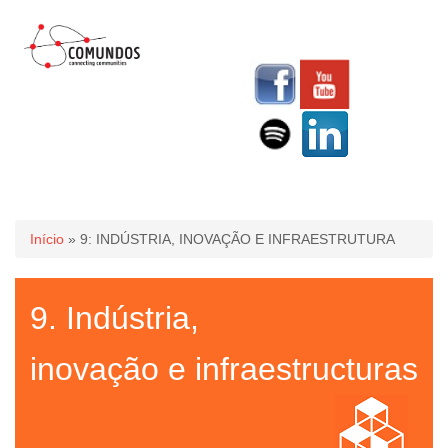
Você está aqui
Início
» 9: INDÚSTRIA, INOVAÇÃO E INFRAESTRUTURA
9. Indústria,
inovação e infraestructuras