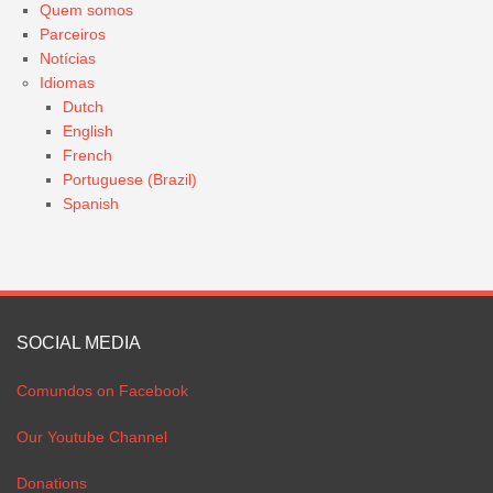
Quem somos
Parceiros
Notícias
Idiomas
Dutch
English
French
Portuguese (Brazil)
Spanish
SOCIAL MEDIA
Comundos on Facebook
Our Youtube Channel
Donations