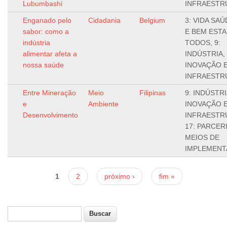
Lubumbashi
INFRAESTR
Enganado pelo
Cidadania
Belgium
3: VIDA SA
sabor: como a
E BEM ESTA
indústria
TODOS, 9:
alimentar afeta a
INDÚSTRIA,
nossa saúde
INOVAÇÃO 
INFRAESTR
Entre Mineração
Meio
Filipinas
9: INDÚSTRI
e
Ambiente
INOVAÇÃO 
Desenvolvimento
INFRAESTR
17: PARCER
MEIOS DE
IMPLEMEN
Páginas
1
2
próximo ›
fim »
Buscar
Formulário de busca