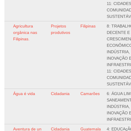
11: CIDADES
COMUNIDA
SUSTENTÁV
Agricultura
Projetos
Filipinas
8: TRABALH
orgânica nas
produtivos
DECENTE E
Filipinas.
CRESCIME
ECONÔMICO
INDÚSTRIA,
INOVAÇÃO 
INFRAESTR
11: CIDADES
COMUNIDA
SUSTENTÁV
Água é vida
Cidadania
Camarões
6: ÁGUA LIM
SANEAMENT
INDÚSTRIA,
INOVAÇÃO 
INFRAESTR
Aventura de un
Cidadania
Guatemala
4: EDUCAçÃ