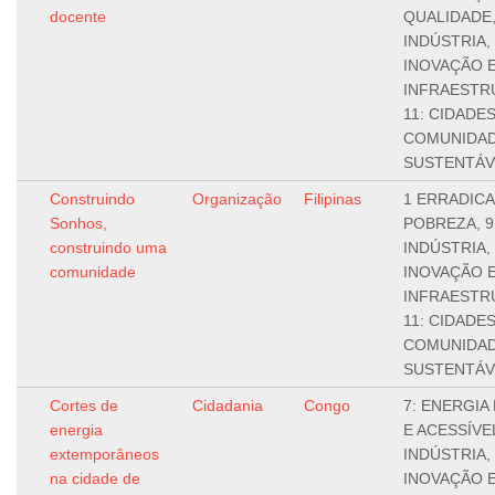
docente
QUALIDADE,
INDÚSTRIA,
INOVAÇÃO 
INFRAESTR
11: CIDADES
COMUNIDA
SUSTENTÁV
Construindo
Organização
Filipinas
1 ERRADICA
Sonhos,
POBREZA, 9
construindo uma
INDÚSTRIA,
comunidade
INOVAÇÃO 
INFRAESTR
11: CIDADES
COMUNIDA
SUSTENTÁV
Cortes de
Cidadania
Congo
7: ENERGIA
energia
E ACESSÍVEL
extemporâneos
INDÚSTRIA,
na cidade de
INOVAÇÃO 