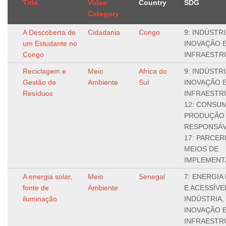
Title
Video
Country
SDG
Category
A Descoberta de
Cidadania
Congo
9: INDÚSTRI
um Estudante no
INOVAÇÃO 
Congo
INFRAESTR
Reciclagem e
Meio
Africa do
9: INDÚSTRI
Gestão de
Ambiente
Sul
INOVAÇÃO 
Resíduos
INFRAESTR
12: CONSU
PRODUÇÃO
RESPONSÁV
17: PARCER
MEIOS DE
IMPLEMEN
A energia solar,
Meio
Senegal
7: ENERGIA
fonte de
Ambiente
E ACESSÍVEL
iluminação
INDÚSTRIA,
INOVAÇÃO 
INFRAESTR