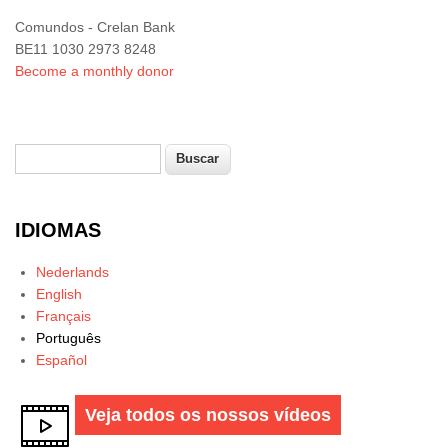
Comundos - Crelan Bank
BE11 1030 2973 8248
Become a monthly donor
Buscar
Formulário de busca
IDIOMAS
Nederlands
English
Français
Português
Español
Veja todos os nossos vídeos