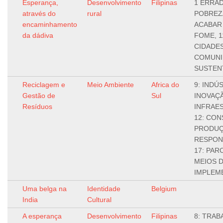
Esperança,
Desenvolvimento
Filipinas
1 ERRAD
através do
rural
POBREZA
encaminhamento
ACABAR
da dádiva
FOME, 1
CIDADES
COMUNI
SUSTEN
Reciclagem e
Meio Ambiente
Africa do
9: INDÚ
Gestão de
Sul
INOVAÇ
Resíduos
INFRAE
12: CO
PRODU
RESPON
17: PAR
MEIOS 
IMPLEM
Uma belga na
Identidade
Belgium
India
Cultural
A esperança
Desenvolvimento
Filipinas
8: TRAB