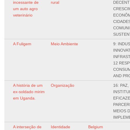
incessante de
rural
DECENT
um auto agro
CRESCI
veterinário
ECONÔMI
CIDADES
COMUNI
SUSTEN
A Fuligem
Meio Ambiente
9: INDU
INNOVA
INFRAS
12 RES
CONSUM
AND PR
A história de um
Organização
16: PAZ,
ex-soldado mirim
INSTITU
em Uganda.
EFICAZE
PARCERI
MEIOS 
IMPLEM
A interseção de
Identidade
Belgium