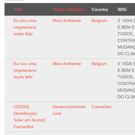
Title
Video Category
Country
SDG
Eu sou uma
Meio Ambiente
Belgium
3: VIDA
vegetariana
E BEM E
muito feliz
TODOS, 
CONTRA
MUDANÇ
DO CLI
Eu sou uma
Meio Ambiente
Belgium
3: VIDA
vegetariana
E BEM E
muito feliz
TODOS, 
CONTRA
MUDANÇ
DO CLI
(SODIS)
Desenvolvimento
Camarões
Desinfecção
rural
Solar em Acohof,
Camarões