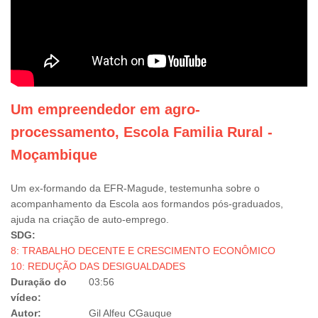
Um empreendedor em agro-
processamento, Escola Familia Rural -
Moçambique
Um ex-formando da EFR-Magude, testemunha sobre o
acompanhamento da Escola aos formandos pós-graduados,
ajuda na criação de auto-emprego.
SDG:
8: TRABALHO DECENTE E CRESCIMENTO ECONÔMICO
10: REDUÇÃO DAS DESIGUALDADES
Duração do
03:56
vídeo:
Autor:
Gil Alfeu CGauque