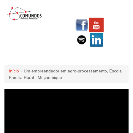
Você está aqui
Início
» Um empreendedor em agro-processamento, Escola
Familia Rural - Moçambique