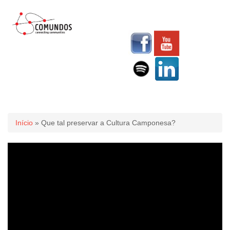
Você está aqui
Início
» Que tal preservar a Cultura Camponesa?