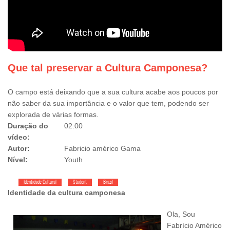
Que tal preservar a Cultura Camponesa?
O campo está deixando que a sua cultura acabe aos poucos por
não saber da sua importância e o valor que tem, podendo ser
explorada de várias formas.
Duração do
02:00
vídeo:
Autor:
Fabricio américo Gama
Nível:
Youth
Identidade Cultural
Student
Brazil
Identidade da cultura camponesa
Ola, Sou
Fabrício Américo