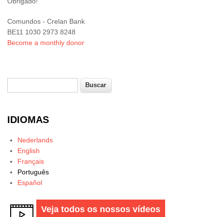
Obrigado!
Comundos - Crelan Bank
BE11 1030 2973 8248
Become a monthly donor
Buscar
Formulário de busca
IDIOMAS
Nederlands
English
Français
Português
Español
Veja todos os nossos vídeos