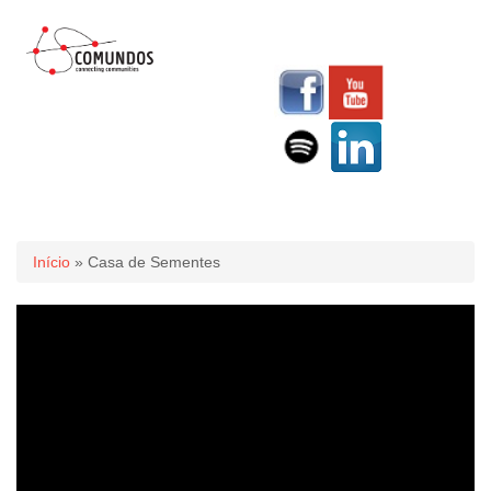
Você está aqui
Início
» Casa de Sementes