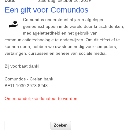
Date:
zaterdag, oktober 26, 2019
Een gift voor Comundos
Comundos ondersteunt al jaren afgelegen
gemeenschappen in de wereld door kritisch denken,
mediageletterdheid en het gebruik van
communicatietechnologie te onderwijzen. Om dit effectief te
kunnen doen, hebben we uw steun nodig voor computers,
vertalingen, cursussen en beheer van sociale media.
Bij voorbaat dank!
Comundos - Crelan bank
BE11 1030 2973 8248
Om maandelijkse donateur te worden.
Zoeken
Zoekveld