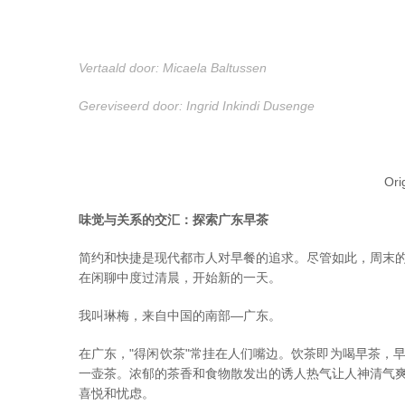
Vertaald door: Micaela Baltussen
Gereviseerd door: Ing
rid Inkindi Dusenge
Ori
味觉与关系的交汇：探索广东早茶
简约和快捷是现代都市人对早餐的追求。尽管如此，周末
在闲聊中度过清晨，开始新的一天。
我叫琳梅，来自中国的南部—广东。
在广东，"得闲饮茶"常挂在人们嘴边。饮茶即为喝早茶，
一壶茶。浓郁的茶香和食物散发出的诱人热气让人神清气
喜悦和忧虑。