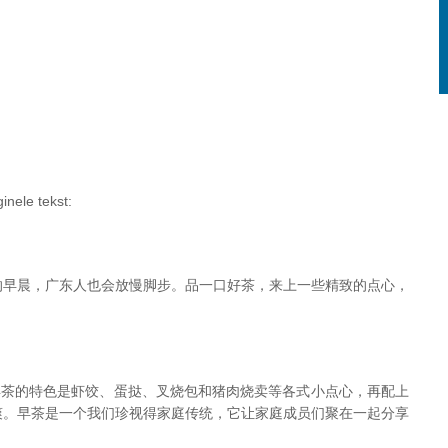
ginele tekst:
的早晨，广东人也会放慢脚步。品一口好茶，来上一些精致的点心，
早茶的特色是虾饺、蛋挞、叉烧包和猪肉烧卖等各式小点心，再配上
爽。早茶是一个我们珍视得家庭传统，它让家庭成员们聚在一起分享