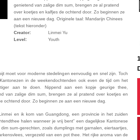
genietend van zalige dim sum, brengen ze al pratend
over koetjes en kalfjes de ochtend door. Zo beginnen ze
aan een nieuwe dag. Originele taal: Mandarijn Chinees
(tekst hieronder)
Creator:
Linmei Yu
Level:
Youth
bijt moet voor moderne stedelingen eenvoudig en snel zijn. Toch
Kantonezen in de weekendochtenden ook even de tijd om het
stiger aan te doen. Nippend aan een kopje geurige thee,
nd van zalige dim sum, brengen ze al pratend over koetjes en
 de ochtend door. Zo beginnen ze aan een nieuwe dag.
Linmei en ik kom van Guangdong, een provincie in het zuiden
htendthee halen wanneer je vrij bent” een dagelijkse Kantonese
e dim sum-gerechten, zoals dumplings met garnalen, eiertaartjes,
kensvlees, vergezeld van een pot thee. Het rijke aroma van de