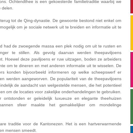
 ons. Ochtendthee is een gekoesterde familietraditie waarbij we
 delen.
terug tot de Qing-dynastie. De gewoonte bestond niet enkel om
gelijk om je sociale netwerk uit te breiden en informatie uit te
tijd had de zwoegende massa een plek nodig om uit te rusten en
nger te stillen. Als gevolg daarvan werden theepaviljoens
ht. Hoewel deze paviljoens er ruw uitzagen, boden ze arbeiders
mte om te dineren en met anderen informatie uit te wisselen. De
rs konden bijvoorbeeld informeren op welke scheepswerf er
den werden aangeworven. De populariteit van de theepaviljoens
teindelijk de aandacht van welgestelde mensen, die het potentieel
en om de locaties voor zakelijke onderhandelingen te gebruiken.
r ontstonden er geleidelijk luxueuze en elegante theehuizen
pannen sfeer maakte het gemakkelijker om mondelinge
are traditie voor de Kantonezen. Het is een hartverwarmende
ssen mensen smeedt.