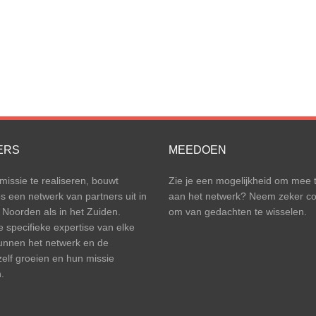
ERS
MEEDOEN
issie te realiseren, bouwt
Zie je een mogelijkheid om mee 
een netwerk van partners uit in
aan het netwerk? Neem zeker co
 Noorden als in het Zuiden.
om van gedachten te wisselen.
e specifieke expertise van elke
unnen het netwerk en de
zelf groeien en hun missie
.