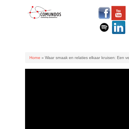
U bent hier
Home
» Waar smaak en relaties elkaar kruisen: Een 