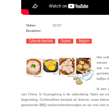
Video
02:07
Duration:
Culturele identiteit
Student
Belgium
Het ont
nemen 
wat ru
geniete
kalfjes
Ik ben 
van China. In Guangdong is de uitdrukking “laten we oc
begroeting. Ochtendthee bestaat uit diverse, maar klein
gestoomde BBQ-varkensvleesbroodjes en siu mai met var