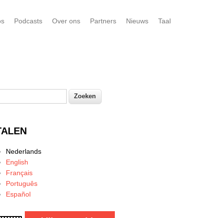
os
Podcasts
Over ons
Partners
Nieuws
Taal
oeken
Zoekveld
TALEN
Nederlands
English
Français
Português
Español