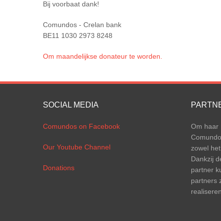
Bij voorbaat dank!
Comundos - Crelan bank
BE11 1030 2973 8248
Om maandelijkse donateur te worden.
SOCIAL MEDIA
PARTN
Comundos on Facebook
Om haar m
Comundos 
Our Youtube Channel
zowel het
Dankzij d
Donations
partner k
partners 
realiseren