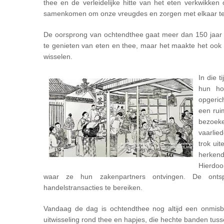
thee en de verleidelijke hitte van het eten verkwikken
samenkomen om onze vreugdes en zorgen met elkaar te
De oorsprong van ochtendthee gaat meer dan 150 jaar 
te genieten van eten en thee, maar het maakte het ook mo
wisselen.
In die 
hun ho
opgeric
een rui
bezoeke
vaarlie
trok ui
herkend
Hierdoo
waar ze hun zakenpartners ontvingen. De onts
handelstransacties te bereiken.
Vandaag de dag is ochtendthee nog altijd een onmisb
uitwisseling rond thee en hapjes, die hechte banden tu