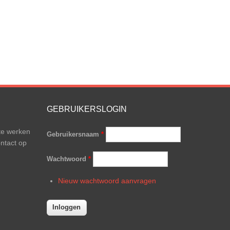
GEBRUIKERSLOGIN
te werken
Gebruikersnaam
*
ntact op
Wachtwoord
*
Nieuw wachtwoord aanvragen