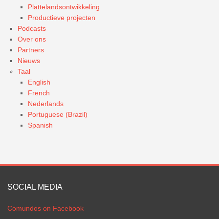
Plattelandsontwikkeling
Productieve projecten
Podcasts
Over ons
Partners
Nieuws
Taal
English
French
Nederlands
Portuguese (Brazil)
Spanish
SOCIAL MEDIA
Comundos on Facebook