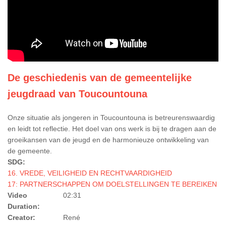
De geschiedenis van de gemeentelijke
jeugdraad van Toucountouna
Onze situatie als jongeren in Toucountouna is betreurenswaardig
en leidt tot reflectie. Het doel van ons werk is bij te dragen aan de
groeikansen van de jeugd en de harmonieuze ontwikkeling van
de gemeente.
SDG:
16. VREDE, VEILIGHEID EN RECHTVAARDIGHEID
17: PARTNERSCHAPPEN OM DOELSTELLINGEN TE BEREIKEN
Video
02:31
Duration:
Creator:
René