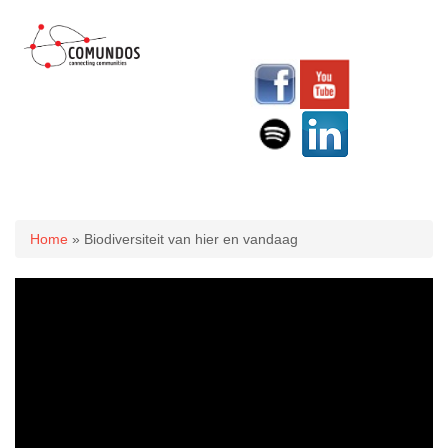
U bent hier
Home
» Biodiversiteit van hier en vandaag