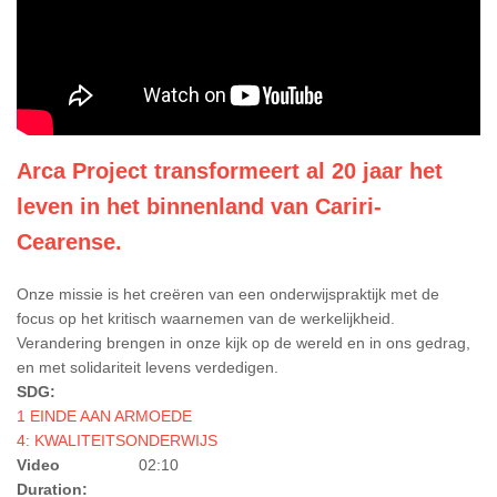
Arca Project transformeert al 20 jaar het
leven in het binnenland van Cariri-
Cearense.
Onze missie is het creëren van een onderwijspraktijk met de
focus op het kritisch waarnemen van de werkelijkheid.
Verandering brengen in onze kijk op de wereld en in ons gedrag,
en met solidariteit levens verdedigen.
SDG:
1 EINDE AAN ARMOEDE
4: KWALITEITSONDERWIJS
Video
02:10
Duration: