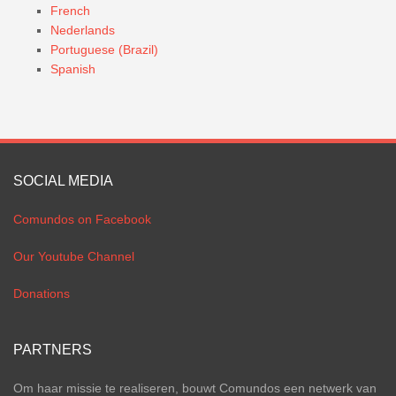
French
Nederlands
Portuguese (Brazil)
Spanish
SOCIAL MEDIA
Comundos on Facebook
Our Youtube Channel
Donations
PARTNERS
Om haar missie te realiseren, bouwt Comundos een netwerk van