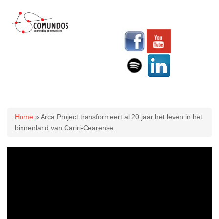
U bent hier
Home
» Arca Project transformeert al 20 jaar het leven in het
binnenland van Cariri-Cearense.