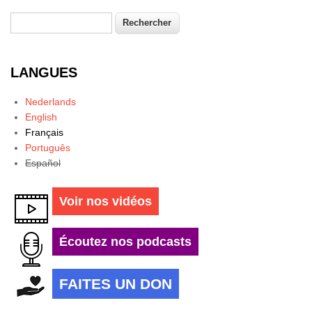
Rechercher
Formulaire de recherche
LANGUES
Nederlands
English
Français
Português
Español
Voir nos vidéos
Écoutez nos podcasts
FAITES UN DON