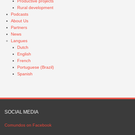
Productive projects
Rural development
Podcasts
About Us
Partners
News
Langues
Dutch
English
French
Portuguese (Brazil)
Spanish
SOCIAL MEDIA
Comundos on Facebook