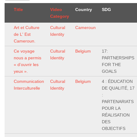
Title
Video
Country
SDG
Category
Art et Culture
Cultural
Cameroun
de L' Est
Identity
Cameroun.
Ce voyage
Cultural
Belgium
17:
nous a permis
Identity
PARTNERSHIPS
« d’ouvrir les
FOR THE
yeux ».
GOALS
Communication
Cultural
Belgium
4 : ÉDUCATION
Interculturelle
Identity
DE QUALITÉ, 17
:
PARTENARIATS
POUR LA
RÉALISATION
DES
OBJECTIFS