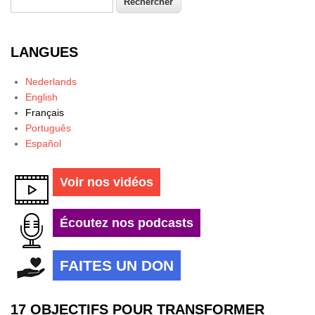
Formulaire de recherche
LANGUES
Nederlands
English
Français
Português
Español
Voir nos vidéos
Écoutez nos podcasts
FAITES UN DON
17 OBJECTIFS POUR TRANSFORMER