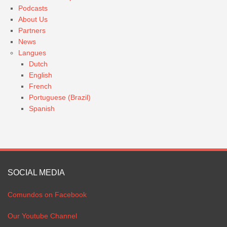
Podcasts
About Us
Partners
News
Langues
Dutch
English
French
Portuguese (Brazil)
Spanish
SOCIAL MEDIA
Comundos on Facebook
Our Youtube Channel