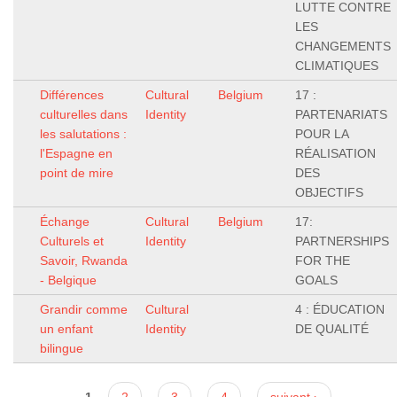
LUTTE CONTRE
LES
CHANGEMENTS
CLIMATIQUES
Différences
Cultural
Belgium
17 :
culturelles dans
Identity
PARTENARIATS
les salutations :
POUR LA
l'Espagne en
RÉALISATION
point de mire
DES
OBJECTIFS
Échange
Cultural
Belgium
17:
Culturels et
Identity
PARTNERSHIPS
Savoir, Rwanda
FOR THE
- Belgique
GOALS
Grandir comme
Cultural
4 : ÉDUCATION
un enfant
Identity
DE QUALITÉ
bilingue
1
2
3
4
suivant ›