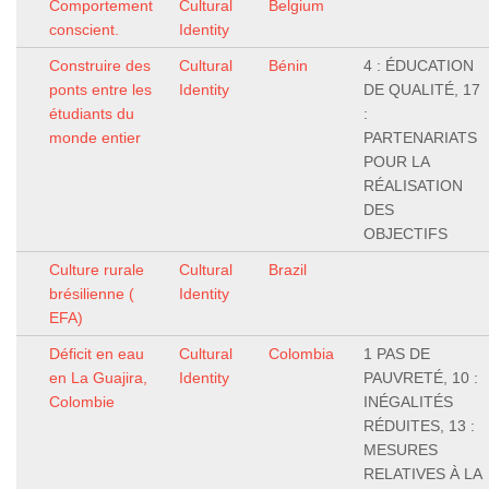
Comportement
Cultural
Belgium
conscient.
Identity
Construire des
Cultural
Bénin
4 : ÉDUCATION
ponts entre les
Identity
DE QUALITÉ, 17
étudiants du
:
monde entier
PARTENARIATS
POUR LA
RÉALISATION
DES
OBJECTIFS
Culture rurale
Cultural
Brazil
brésilienne (
Identity
EFA)
Déficit en eau
Cultural
Colombia
1 PAS DE
en La Guajira,
Identity
PAUVRETÉ, 10 :
Colombie
INÉGALITÉS
RÉDUITES, 13 :
MESURES
RELATIVES À LA