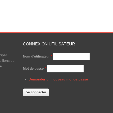
CONNEXION UTILISATEUR
ciper
Nom d'utilisateur
*
illons de
le
Mot de passe
*
Demander un nouveau mot de passe