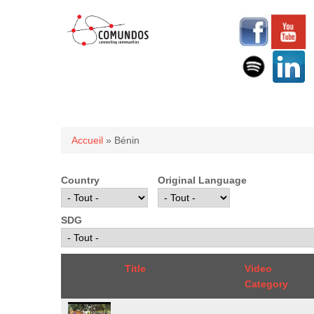
Vous êtes ici
Accueil
» Bénin
Country
Original Language
SDG
Title
Video
Category