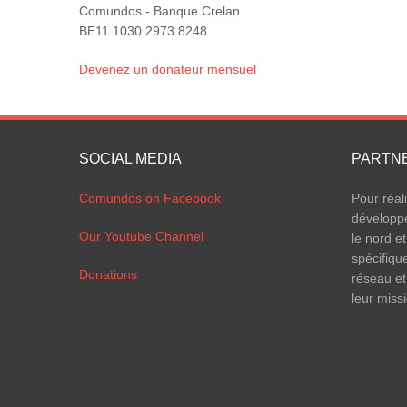
Comundos - Banque Crelan
BE11 1030 2973 8248
Devenez un donateur mensuel
SOCIAL MEDIA
PARTN
Comundos on Facebook
Pour réal
développ
Our Youtube Channel
le nord et
spécifiqu
Donations
réseau et
leur miss