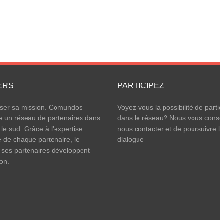
ERS
PARTICIPEZ
iser sa mission, Comundos
Voyez-vous la possibilité de parti
e un réseau de partenaires dans
dans le réseau? Nous vous conse
 le sud. Grâce à l'expertise
nous contacter et de poursuivre 
e de chaque partenaire, le
dialogue
 ses partenaires développent
ion.