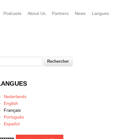
Podcasts
About Us
Partners
News
Langues
echercher
Formulaire de recherche
LANGUES
Nederlands
English
Français
Português
Español