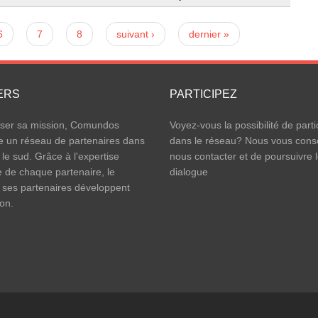
6
7
8
suivant ›
dernier »
ERS
PARTICIPEZ
iser sa mission, Comundos
Voyez-vous la possibilité de parti
e un réseau de partenaires dans
dans le réseau? Nous vous conse
 le sud. Grâce à l'expertise
nous contacter et de poursuivre 
e de chaque partenaire, le
dialogue
 ses partenaires développent
ion.