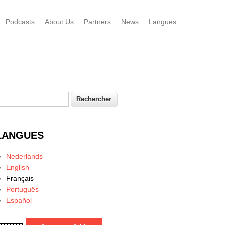
Podcasts
About Us
Partners
News
Langues
echercher
Formulaire de recherche
LANGUES
Nederlands
English
Français
Português
Español