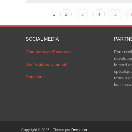
Pages
1
2
3
4
5
SOCIAL MEDIA
PARTN
Comundos on Facebook
Pour réal
développ
Our Youtube Channel
le nord et
spécifiqu
Donations
réseau et
leur miss
Copyright © 2026,
. Thème par
Devsaran
.