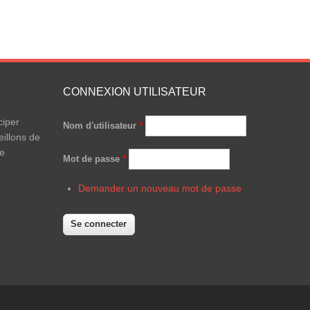
CONNEXION UTILISATEUR
ciper
Nom d'utilisateur
*
illons de
le
Mot de passe
*
Demander un nouveau mot de passe