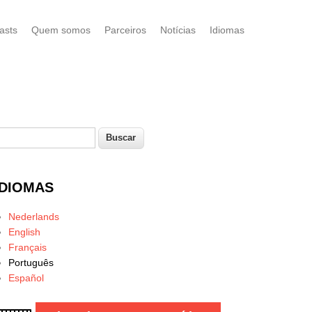
asts
Quem somos
Parceiros
Notícias
Idiomas
uscar
Formulário de busca
IDIOMAS
Nederlands
English
Français
Português
Español