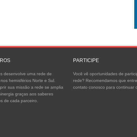
IROS
PARTICIPE
 desenvolve uma rede de
Você vê oportunidades de partici
 nos hemisférios Norte e Sul.
rede? Recomendamos que entr
rir sua missão a rede se amplia
contato conosco para continuar o
inergia graças aos saberes
os de cada parceiro.