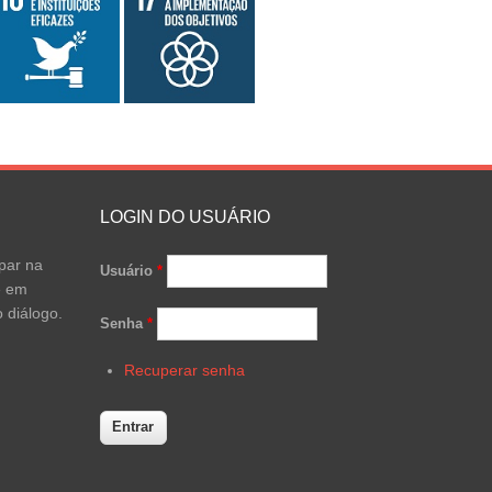
LOGIN DO USUÁRIO
par na
Usuário
*
e em
 diálogo.
Senha
*
Recuperar senha