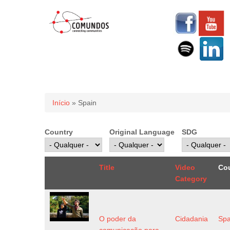
Você está aqui
Início
» Spain
Country
Original Language
SDG
Title
Video
Co
Category
O poder da
Cidadania
Spa
comunicação para