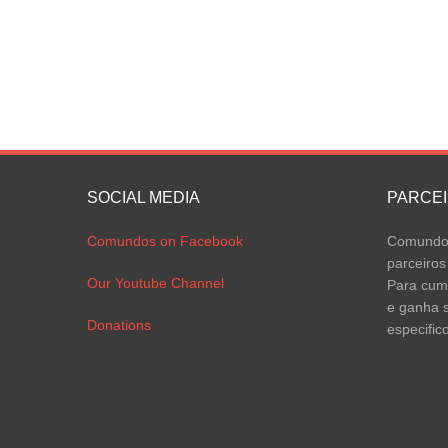
SOCIAL MEDIA
PARCE
Comundos on Facebook
Comundos
parceiros
Our Youtube Channel
Para cump
e ganha s
Donations
especific