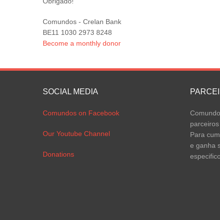
Obrigado!
Comundos - Crelan Bank
BE11 1030 2973 8248
Become a monthly donor
SOCIAL MEDIA
PARCE
Comundos on Facebook
Comundos
parceiros
Our Youtube Channel
Para cump
e ganha s
Donations
especific