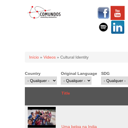
Você está aqui
Início
»
Videos
» Cultural Identity
Country
Original Language
SDG
Title
Uma belga na India