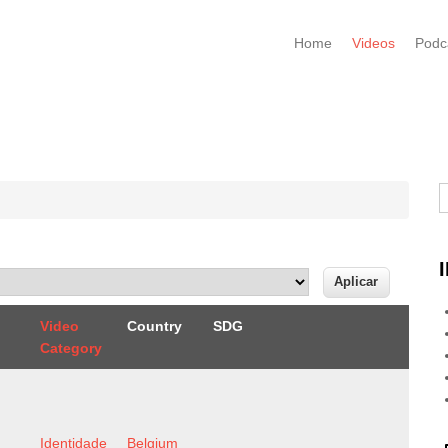
Home
Videos
Podc
B
Video
Country
SDG
Category
Identidade
Belgium