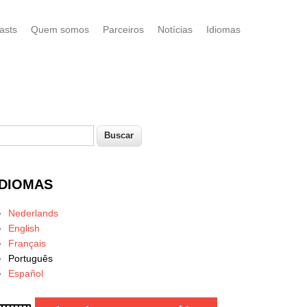
asts
Quem somos
Parceiros
Notícias
Idiomas
uscar
Formulário de busca
IDIOMAS
Nederlands
English
Français
Português
Español