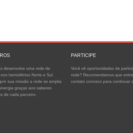
IROS
PARTICIPE
 desenvolve uma rede de
Você vê oportunidades de partici
 nos hemisférios Norte e Sul.
rede? Recomendamos que entr
rir sua missão a rede se amplia
contato conosco para continuar o
inergia graças aos saberes
os de cada parceiro.