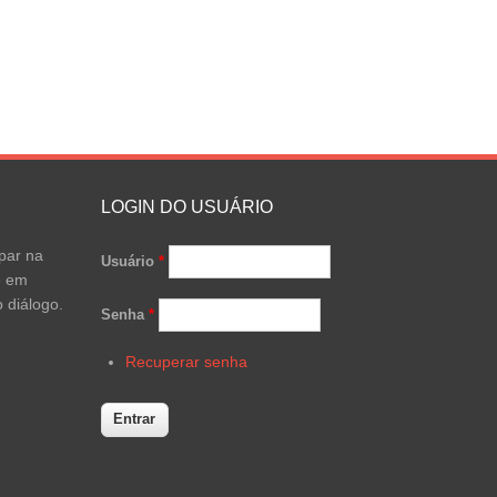
LOGIN DO USUÁRIO
par na
Usuário
*
e em
 diálogo.
Senha
*
Recuperar senha