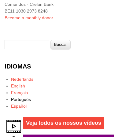
Comundos - Crelan Bank
BE11 1030 2973 8248
Become a monthly donor
Buscar
Formulário de busca
IDIOMAS
Nederlands
English
Français
Português
Español
Veja todos os nossos vídeos