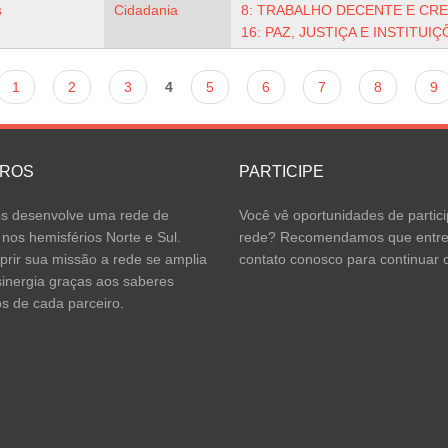
s
Cidadania
8: TRABALHO DECENTE E C
16: PAZ, JUSTIÇA E INSTITUI
1
2
3
4
5
6
7
8
9
IROS
PARTICIPE
 desenvolve uma rede de
Você vê oportunidades de partici
 nos hemisférios Norte e Sul.
rede? Recomendamos que entr
rir sua missão a rede se amplia
contato conosco para continuar o
inergia graças aos saberes
os de cada parceiro.