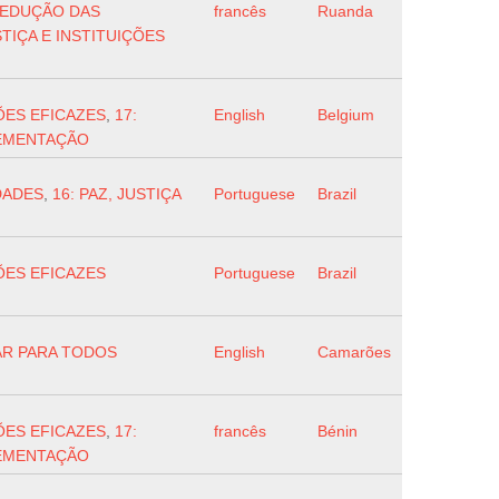
REDUÇÃO DAS
francês
Ruanda
STIÇA E INSTITUIÇÕES
ÇÕES EFICAZES
,
17:
English
Belgium
LEMENTAÇÃO
DADES
,
16: PAZ, JUSTIÇA
Portuguese
Brazil
ÇÕES EFICAZES
Portuguese
Brazil
TAR PARA TODOS
English
Camarões
ÇÕES EFICAZES
,
17:
francês
Bénin
LEMENTAÇÃO