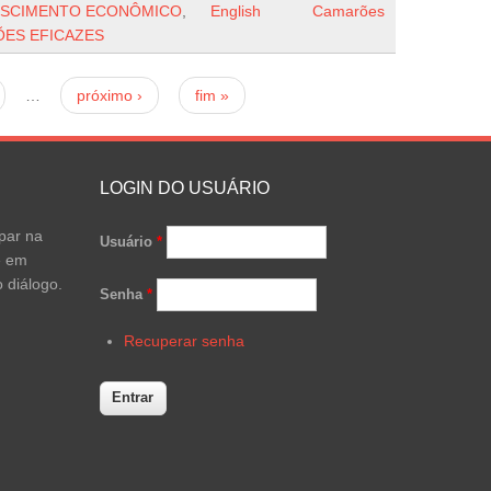
RESCIMENTO ECONÔMICO
,
English
Camarões
ÇÕES EFICAZES
…
próximo ›
fim »
LOGIN DO USUÁRIO
par na
Usuário
*
e em
 diálogo.
Senha
*
Recuperar senha