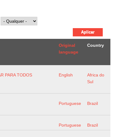
Original
Country
language
TAR PARA TODOS
English
Africa do
Sul
Portuguese
Brazil
Portuguese
Brazil