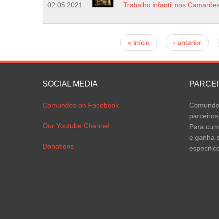
02.05.2021
Trabalho infantil nos Camarõe
Páginas
« início
‹ anterior
SOCIAL MEDIA
PARCE
Comundos on Facebook
Comundos
parceiros
Our Youtube Channel
Para cump
e ganha s
Donations
especific