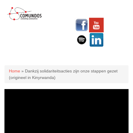
U bent hier
Home
» Dankzij solidariteitsacties zijn onze stappen gezet
(origineel in Kinyrwanda)