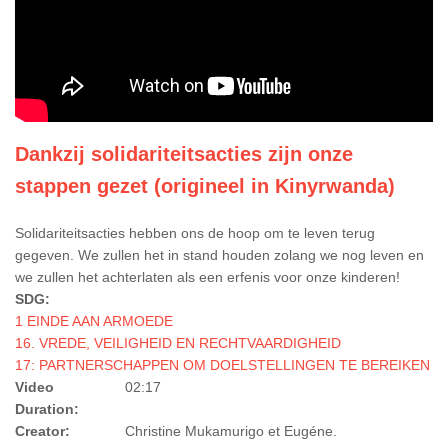
Dankzij solidariteitsacties zijn onze
stappen gezet (origineel in Kinyrwanda)
Solidariteitsacties hebben ons de hoop om te leven terug
gegeven. We zullen het in stand houden zolang we nog leven en
we zullen het achterlaten als een erfenis voor onze kinderen!
SDG:
1 EINDE AAN ARMOEDE
16. VREDE, VEILIGHEID EN RECHTVAARDIGHEID
17: PARTNERSCHAPPEN OM DOELSTELLINGEN TE BEREIKEN
Video
02:17
Duration:
Creator:
Christine Mukamurigo et Eugéne.