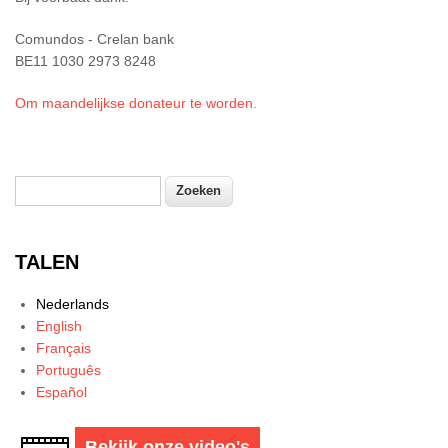
Comundos - Crelan bank
BE11 1030 2973 8248
Om maandelijkse donateur te worden.
Zoeken
Zoekveld
TALEN
Nederlands
English
Français
Português
Español
Bekijk onze video's