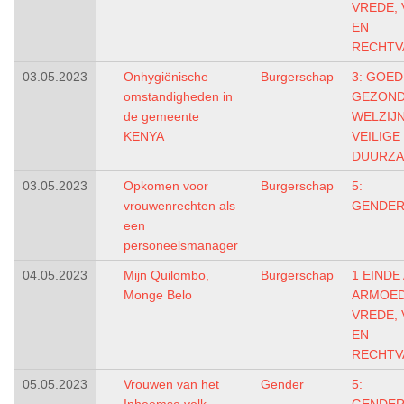
VREDE, 
EN
RECHTV
03.05.2023
Onhygiënische
Burgerschap
3: GOED
omstandigheden in
GEZOND
de gemeente
WELZIJ
KENYA
VEILIGE
DUURZA
03.05.2023
Opkomen voor
Burgerschap
5:
vrouwenrechten als
GENDER
een
personeelsmanager
04.05.2023
Mijn Quilombo,
Burgerschap
1 EINDE
Monge Belo
ARMOE
VREDE, 
EN
RECHTV
05.05.2023
Vrouwen van het
Gender
5: