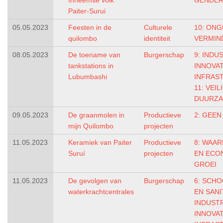
Inheemse volk
GENDER
Paiter-Surui
05.05.2023
Feesten in de
Culturele
10: ONG
quilombo
identiteit
VERMIN
08.05.2023
De toename van
Burgerschap
9: INDU
tankstations in
INNOVAT
Lubumbashi
INFRAS
11: VEIL
DUURZA
09.05.2023
De graanmolen in
Productieve
2: GEE
mijn Quilombo
projecten
11.05.2023
Keramiek van Paiter
Productieve
8: WAA
Suruí
projecten
EN ECO
GROEI
11.05.2023
De gevolgen van
Burgerschap
6: SCH
waterkrachtcentrales
EN SANI
INDUSTR
INNOVAT