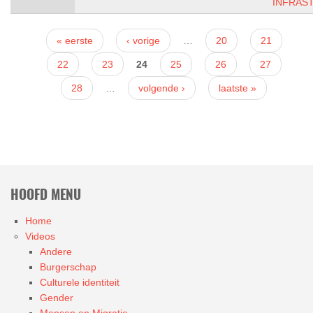
INFRAS
Pagina's
« eerste
‹ vorige
…
20
21
22
23
24
25
26
27
28
…
volgende ›
laatste »
HOOFD MENU
Home
Videos
Andere
Burgerschap
Culturele identiteit
Gender