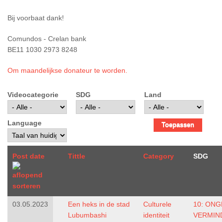
Bij voorbaat dank!
Comundos - Crelan bank
BE11 1030 2973 8248
Om maandelijkse donateur te worden.
Videocategorie
SDG
Land
Language
Post date
Tittle
Category
SDG
03.05.2023
Een heks in de stad
Culturele
10: ONG
Lubumbashi
identiteit
VERMIN