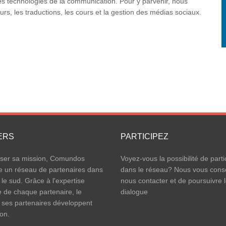
n des technologies de la communication. Pour y parvenir, nous
rs, les traductions, les cours et la gestion des médias sociaux.
ERS
PARTICIPEZ
iser sa mission, Comundos
Voyez-vous la possibilité de parti
e un réseau de partenaires dans
dans le réseau? Nous vous conse
 le sud. Grâce à l'expertise
nous contacter et de poursuivre 
e de chaque partenaire, le
dialogue
 ses partenaires développent
ion.