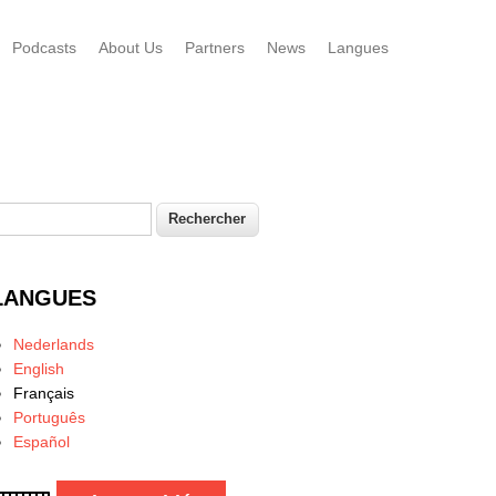
Podcasts
About Us
Partners
News
Langues
echercher
Formulaire de recherche
LANGUES
Nederlands
English
Français
Português
Español