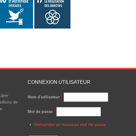
CONNEXION UTILISATEUR
ciper
Nom d'utilisateur
*
illons de
le
Mot de passe
*
Demander un nouveau mot de passe