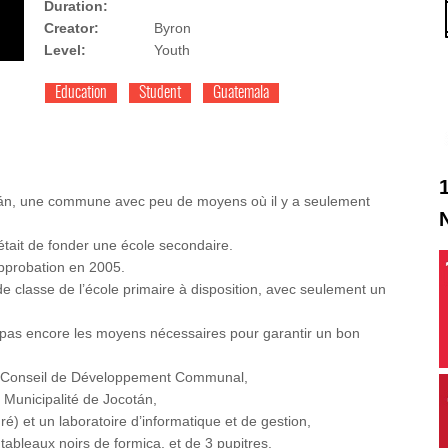
Duration:
Creator:
Byron
Level:
Youth
Education
Student
Guatemala
otán, une commune avec peu de moyens où il y a seulement
tait de fonder une école secondaire.
approbation en 2005.
de classe de l’école primaire à disposition, avec seulement un
a pas encore les moyens nécessaires pour garantir un bon
du Conseil de Développement Communal,
 Municipalité de Jocotán,
é) et un laboratoire d’informatique et de gestion,
tableaux noirs de formica, et de 3 pupitres.