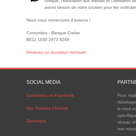
critique, l'éducation aux médias et l'utilisatio
avons besoin de votre soutien pour les ordinateu
Nous vous remercions d’avance !
Comundos - Banque Crelan
BE11 1030 2973 8248
Devenez un donateur mensuel
SOCIAL MEDIA
PARTN
Comundos on Facebook
Pour réal
développ
Our Youtube Channel
le nord et
spécifiqu
Donations
réseau et
leur miss