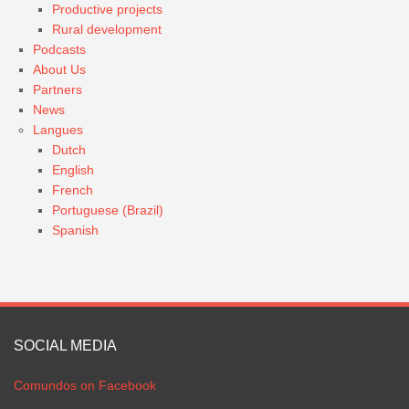
Productive projects
Rural development
Podcasts
About Us
Partners
News
Langues
Dutch
English
French
Portuguese (Brazil)
Spanish
SOCIAL MEDIA
Comundos on Facebook