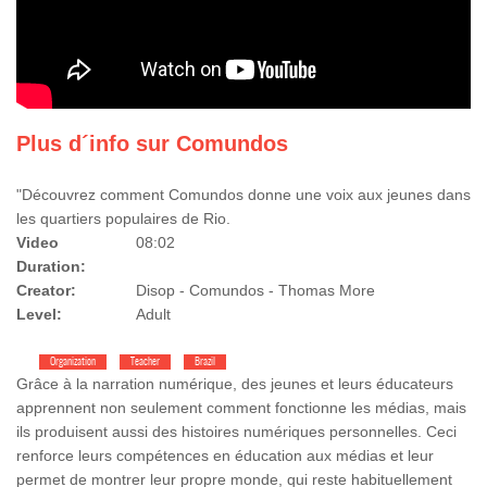
Plus d´info sur Comundos
"Découvrez comment Comundos donne une voix aux jeunes dans
les quartiers populaires de Rio.
Video
08:02
Duration:
Creator:
Disop - Comundos - Thomas More
Level:
Adult
Organization
Teacher
Brazil
Grâce à la narration numérique, des jeunes et leurs éducateurs
apprennent non seulement comment fonctionne les médias, mais
ils produisent aussi des histoires numériques personnelles. Ceci
renforce leurs compétences en éducation aux médias et leur
permet de montrer leur propre monde, qui reste habituellement