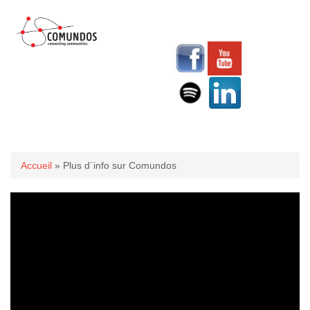
Vous êtes ici
Accueil
» Plus d´info sur Comundos