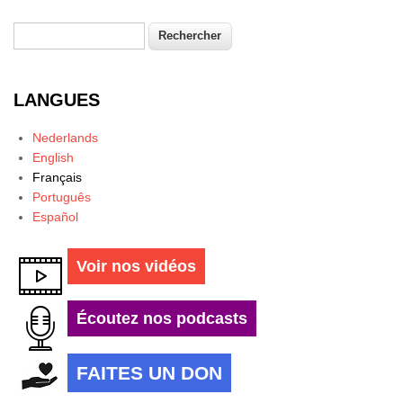
Rechercher
Formulaire de recherche
LANGUES
Nederlands
English
Français
Português
Español
Voir nos vidéos
Écoutez nos podcasts
FAITES UN DON