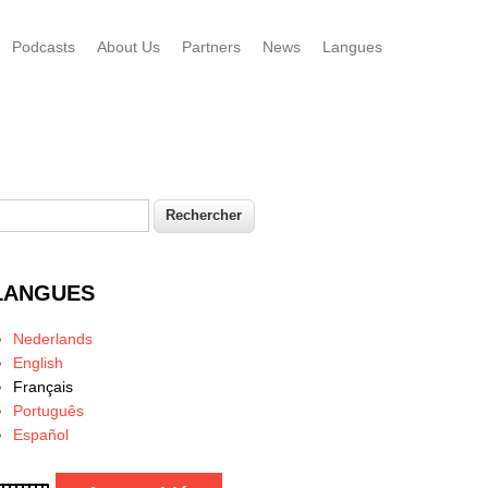
Podcasts
About Us
Partners
News
Langues
echercher
Formulaire de recherche
LANGUES
Nederlands
English
Français
Português
Español