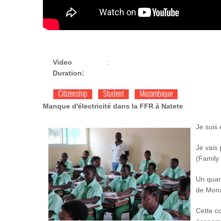
Video
:
Duration:
Citizenship
Student
Mozambique
Manque d'électricité dans la FFR à Natete
Je suis 
Je vais
(Family 
Un quart
de Monap
Cette c