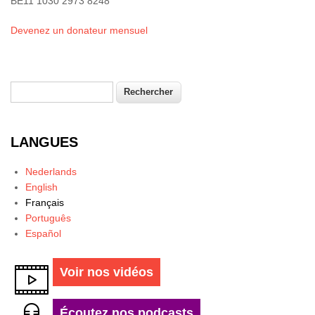
BE11 1030 2973 8248
Devenez un donateur mensuel
Rechercher
Formulaire de recherche
LANGUES
Nederlands
English
Français
Português
Español
Voir nos vidéos
Écoutez nos podcasts