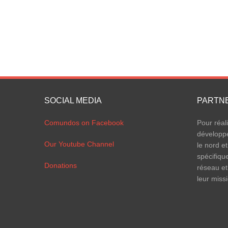
SOCIAL MEDIA
PARTN
Comundos on Facebook
Pour réal
développ
Our Youtube Channel
le nord et
spécifiqu
Donations
réseau et
leur miss