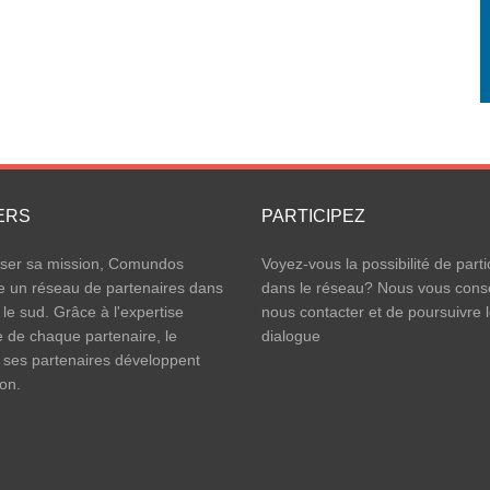
ERS
PARTICIPEZ
iser sa mission, Comundos
Voyez-vous la possibilité de parti
e un réseau de partenaires dans
dans le réseau? Nous vous conse
 le sud. Grâce à l'expertise
nous contacter et de poursuivre 
e de chaque partenaire, le
dialogue
 ses partenaires développent
ion.