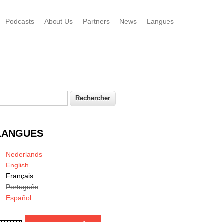
Podcasts
About Us
Partners
News
Langues
echercher
Formulaire de recherche
LANGUES
Nederlands
English
Français
Português
Español