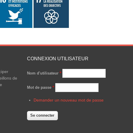
CONNEXION UTILISATEUR
ciper
Nom d'utilisateur
*
illons de
le
Mot de passe
*
Demander un nouveau mot de passe