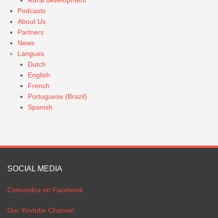
Podcasts
About Us
Partners
News
Langues
Dutch
English
French
Portuguese (Brazil)
Spanish
SOCIAL MEDIA
Comundos on Facebook
Our Youtube Channel