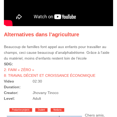
Alternatives dans l'agriculture
Beaucoup de familles font appel aux enfants pour travailler au
champs, ceci cause beaucoup d’analphabétisme. Grâce à l'aide
du matériel, moins d'enfants restent loin de l'école
SDG:
2: FAIM « ZÉRO »
8: TRAVAIL DÉCENT ET CROISSANCE ÉCONOMIQUE
Video
02:30
Duration:
Creator:
Jhovany Tinoco
Level:
Adult
Productive projects
Student
Honduras
Chers amis,