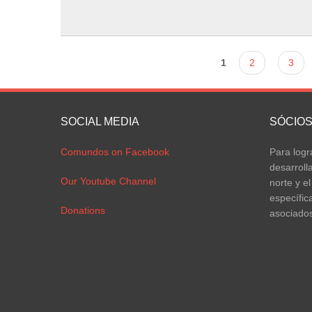
Páginas
1
2
3
SOCIAL MEDIA
SÓCIO
Comundos on Facebook
Para logr
desarroll
Our Youtube Channel
norte y el
específic
Donations
asociados