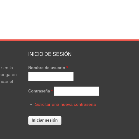
INICIO DE SESIÓN
r en la
Nombre de usuario
*
ponga en
nuar el
Contraseña
*
Solicitar una nueva contraseña