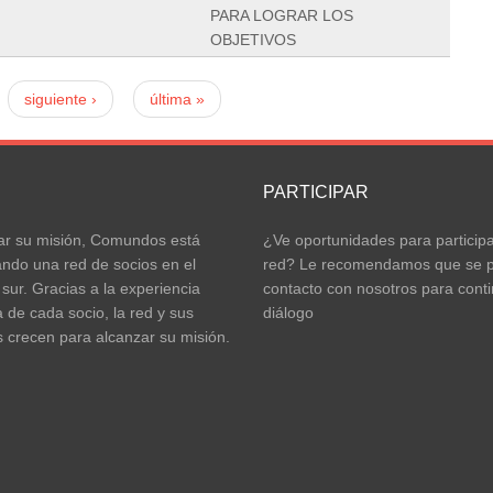
PARA LOGRAR LOS
OBJETIVOS
siguiente ›
última »
S
PARTICIPAR
ar su misión, Comundos está
¿Ve oportunidades para participa
ando una red de socios en el
red? Le recomendamos que se 
 sur. Gracias a la experiencia
contacto con nosotros para conti
a de cada socio, la red y sus
diálogo
 crecen para alcanzar su misión.