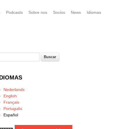
s
Podcasts
Sobre nos
Socios
News
Idiomas
uscar
Formulario de búsqueda
IDIOMAS
Nederlands
English
Français
Português
Español